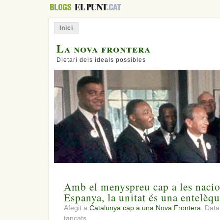
Inici
La nova frontera
Dietari dels ideals possibles
Amb el menyspreu cap a les naci
Espanya, la unitat és una entelèqu
Afegit a
Catalunya cap a una Nova Frontera.
Data
a
tancats