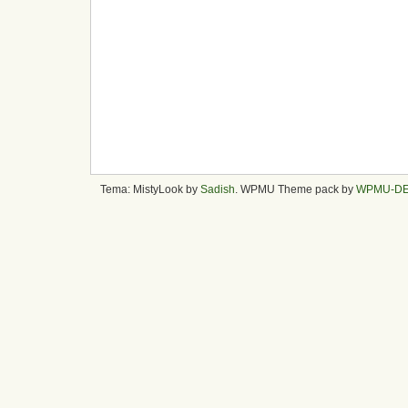
Tema: MistyLook by
Sadish
. WPMU Theme pack by
WPMU-D