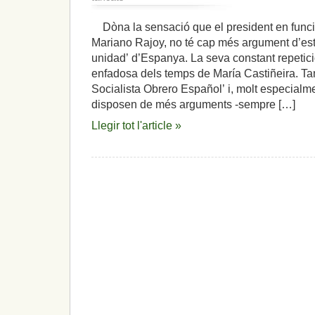
Amb
el
Dòna la sensació que el president en funcio
menyspreu
Mariano Rajoy, no té cap més argument d’estr
cap
a
unidad’ d’Espanya. La seva constant repetic
les
enfadosa dels temps de María Castiñeira. Tam
nacions
Socialista Obrero Español’ i, molt especialm
que
disposen de més arguments -sempre […]
formen
Espanya,
Llegir tot l'article »
la
unitat
és
una
entelèquia