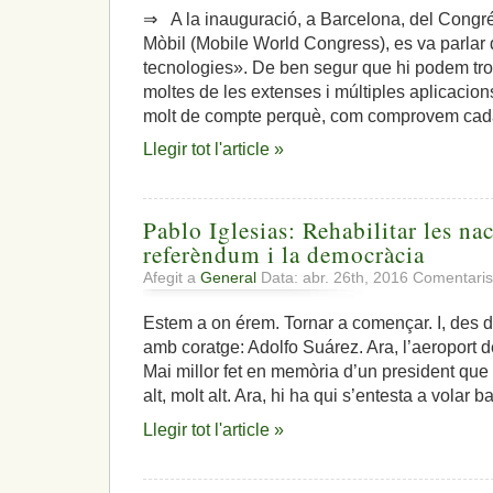
⇒ A la inauguració, a Barcelona, del Congr
Mòbil (Mobile World Congress), es va parlar
tecnologies». De ben segur que hi podem tro
moltes de les extenses i múltiples aplicacions
molt de compte perquè, com comprovem cada 
Llegir tot l'article »
Pablo Iglesias: Rehabilitar les na
referèndum i la democràcia
Afegit a
General
Data: abr. 26th, 2016
Comentaris
Estem a on érem. Tornar a començar. I, des d
amb coratge: Adolfo Suárez. Ara, l’aeroport 
Mai millor fet en memòria d’un president que
alt, molt alt. Ara, hi ha qui s’entesta a volar 
Llegir tot l'article »