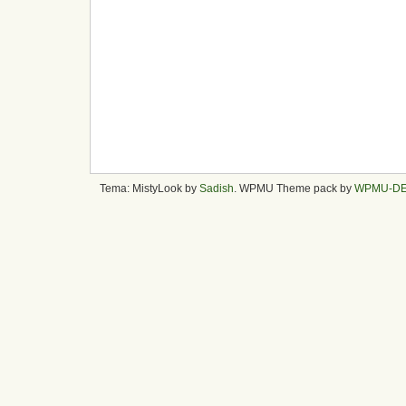
Tema: MistyLook by
Sadish
. WPMU Theme pack by
WPMU-D