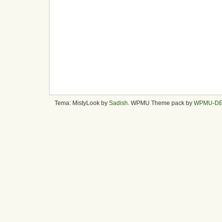
Tema: MistyLook by
Sadish
. WPMU Theme pack by
WPMU-D