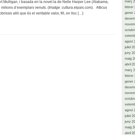
març 
ert Mulligan, i basada en la novel.la de Nelle Harper Lee (Alabama,
i,
febrer
0 milions d’exemplars venuts. (Imatge: cultura.elpais.com). Atticus
l’origen
gener 
issis allò que és el veritable valor, fill, en lloc […]
de
desem
la
novem
gran
octubr
topada
setemb
agost 
juliol 
juny 2
maig 2
abril 2
març 
febrer
gener 
desem
novem
octubr
setemb
agost 
juliol 
juny 2
maig 2
abril 2