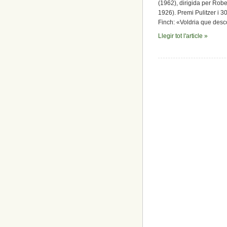
(1962), dirigida per Rob
1926). Premi Pulitzer i 3
Finch: «Voldria que descobr
Llegir tot l'article »