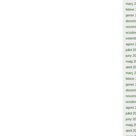
març 
febrer
gener 
desem
novem
octubr
setemb
agost 
juliol 
juny 2
maig 2
abril 2
març 
febrer
gener 
desem
novem
octubr
agost 
juliol 
juny 2
maig 2
abril 2