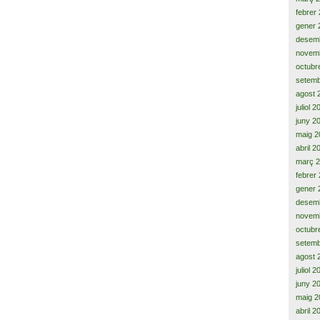
febrer
gener 
desem
novem
octubr
setemb
agost 
juliol 
juny 2
maig 2
abril 2
març 
febrer
gener 
desem
novem
octubr
setemb
agost 
juliol 
juny 2
maig 2
abril 2