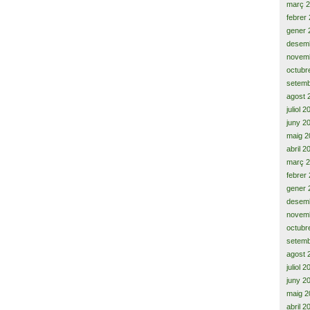
març 
febrer
gener 
desem
novem
octubr
setemb
agost 
juliol 
juny 2
maig 2
abril 2
març 
febrer
gener 
desem
novem
octubr
setemb
agost 
juliol 
juny 2
maig 2
abril 2