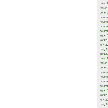
març 
febrer
gener 
desem
novem
octubr
setemb
agost 
juliol 
juny 2
maig 2
abril 2
març 
febrer
gener 
desem
novem
octubr
setemb
agost 
juliol 
juny 2
maig 2