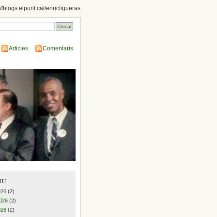
://blogs.elpunt.cat/enricfigueras
Articles
Comentaris
iu
026
(2)
026
(2)
026
(2)