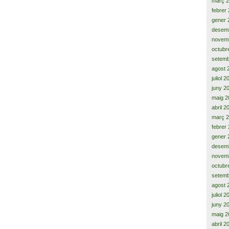
març 
febrer
gener 
desem
novem
octubr
setemb
agost 
juliol 
juny 2
maig 2
abril 2
març 
febrer
gener 
desem
novem
octubr
setemb
agost 
juliol 
juny 2
maig 2
abril 2