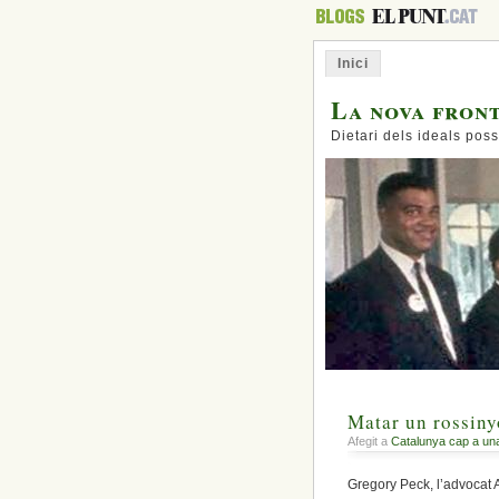
Inici
La nova fron
Dietari dels ideals poss
Matar un rossinyo
Afegit a
Catalunya cap a un
Gregory Peck, l’advocat A