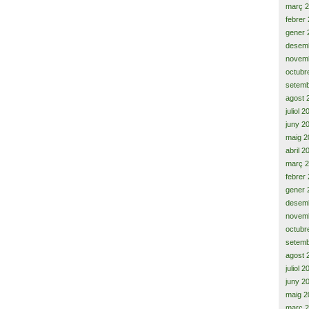
març 
febrer
gener 
desem
novem
octubr
setemb
agost 
juliol 
juny 2
maig 2
abril 2
març 
febrer
gener 
desem
novem
octubr
setemb
agost 
juliol 
juny 2
maig 2
març 