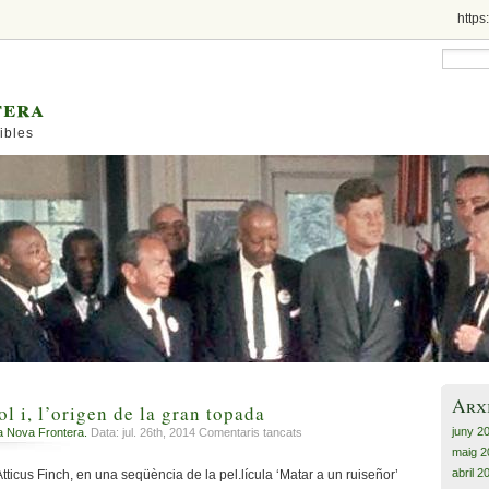
https
tera
ibles
Arx
l i, l’origen de la gran topada
juny 2
a
a Nova Frontera.
Data: jul. 26th, 2014
Comentaris tancats
Matar
maig 2
un
abril 2
tticus Finch, en una seqüència de la pel.lícula ‘Matar a un ruiseñor’
rossinyol