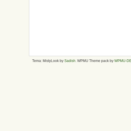
Tema: MistyLook by
Sadish
. WPMU Theme pack by
WPMU-D