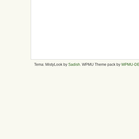
Tema: MistyLook by
Sadish
. WPMU Theme pack by
WPMU-D