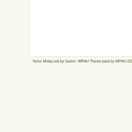
Tema: MistyLook by
Sadish
. WPMU Theme pack by
WPMU-D