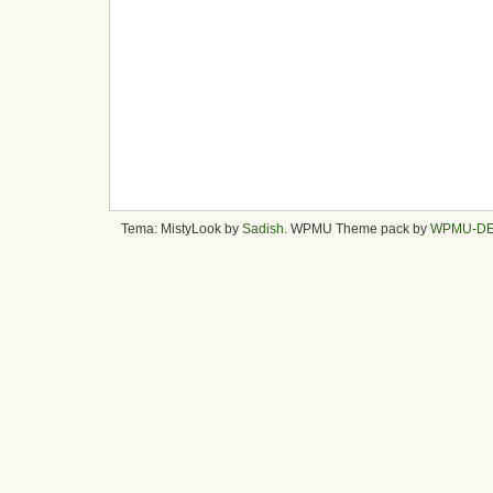
Tema: MistyLook by
Sadish
. WPMU Theme pack by
WPMU-D