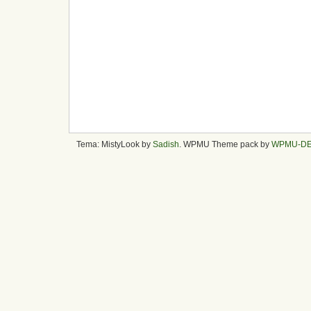
Tema: MistyLook by
Sadish
. WPMU Theme pack by
WPMU-D