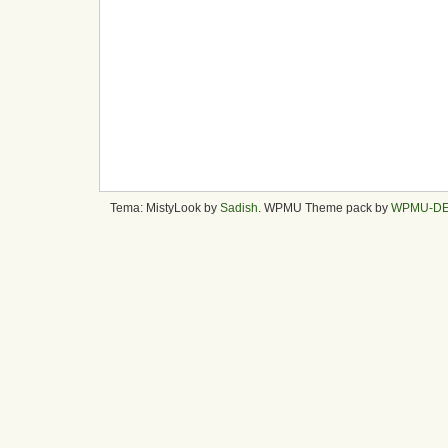
Tema: MistyLook by
Sadish
. WPMU Theme pack by
WPMU-D