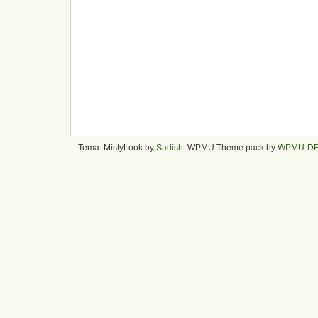
Tema: MistyLook by
Sadish
. WPMU Theme pack by
WPMU-D