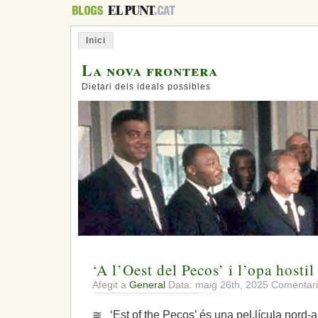
Inici
La nova frontera
Dietari dels ideals possibles
‘A l’Oest del Pecos’ i l’opa hostil
Afegit a
General
Data: maig 26th, 2025
Comentari
≅ ‘Est of the Pecos’ és una pel.lícula nord-