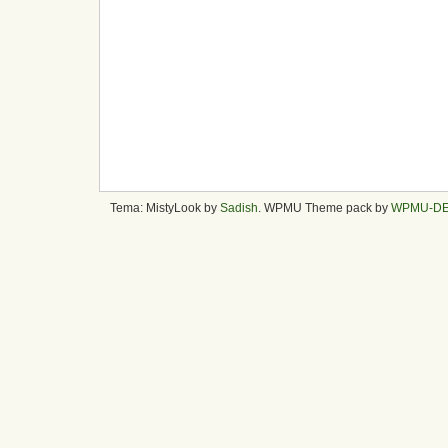
Tema: MistyLook by
Sadish
. WPMU Theme pack by
WPMU-D