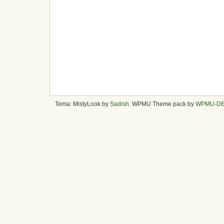
Tema: MistyLook by
Sadish
. WPMU Theme pack by
WPMU-D