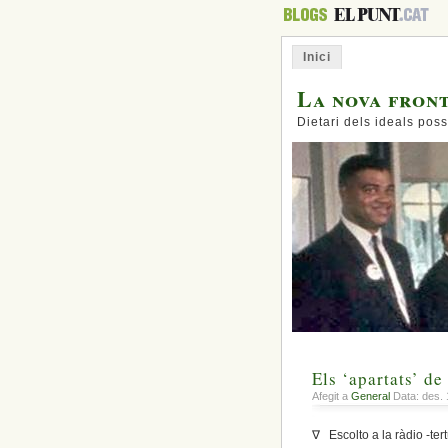
Inici
La nova fron
Dietari dels ideals poss
Els ‘apartats’ de
Afegit a
General
Data: des. 
∇ Escolto a la ràdio -ter