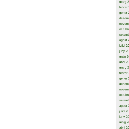
març 
febrer
gener 
desem
novem
octubr
setemb
agost 
juliol 
juny 2
maig 2
abril 2
març 
febrer
gener 
desem
novem
octubr
setemb
agost 
juliol 
juny 2
maig 2
abril 2