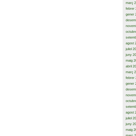
març 
febrer
gener 
desem
novem
octubr
setemb
agost 
juliol 
juny 2
maig 2
abril 2
març 
febrer
gener 
desem
novem
octubr
setemb
agost 
juliol 
juny 2
maig 2
març 