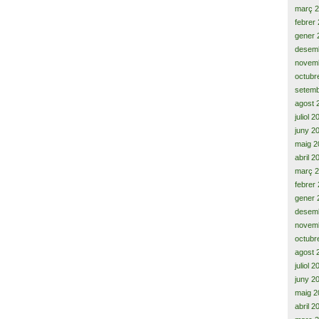
març 
febrer
gener 
desem
novem
octubr
setemb
agost 
juliol 
juny 2
maig 2
abril 2
març 
febrer
gener 
desem
novem
octubr
agost 
juliol 
juny 2
maig 2
abril 2