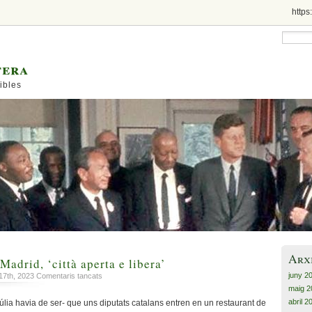
https
tera
ibles
Arx
 Madrid, ‘città aperta e libera’
juny 2
a
17th, 2023
Comentaris tancats
Els
maig 2
‘apartats’
abril 2
túlia havia de ser- que uns diputats catalans entren en un restaurant de
de