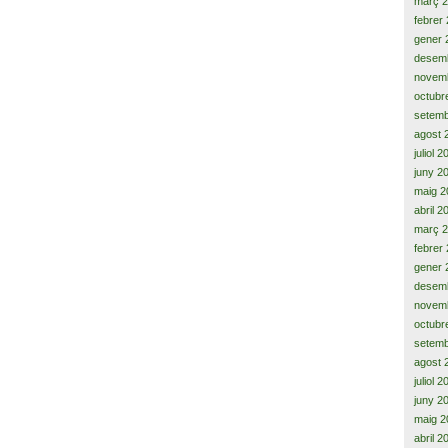
març 
febrer
gener 
desem
novem
octubr
setemb
agost 
juliol 
juny 2
maig 2
abril 2
març 
febrer
gener 
desem
novem
octubr
setemb
agost 
juliol 
juny 2
maig 2
abril 2