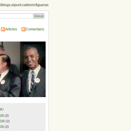
://blogs.elpunt.cat/enricfigueras
Articles
Comentaris
iu
026
(2)
026
(2)
026
(2)