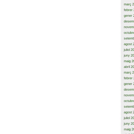
març 
febrer
gener 
desem
novem
octubr
setemb
agost 
juliol 
juny 2
maig 2
abril 2
març 
febrer
gener 
desem
novem
octubr
setemb
agost 
juliol 
juny 2
maig 2