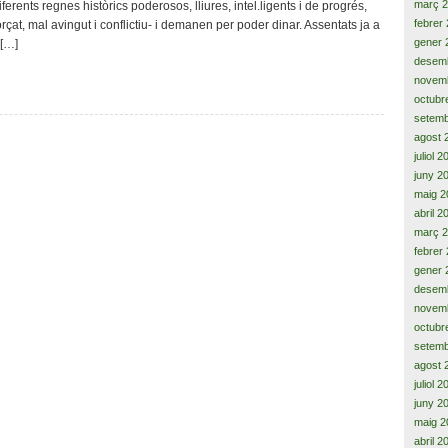
març 
iferents regnes històrics poderosos, lliures, intel.ligents i de progrés,
Madrid,
febrer
rçat, mal avingut i conflictiu- i demanen per poder dinar. Assentats ja a
‘città
gener 
 […]
aperta
desem
e
novem
libera’
octubr
setemb
agost 
juliol 
juny 2
maig 2
abril 2
març 
febrer
gener 
desem
novem
octubr
setemb
agost 
juliol 
juny 2
maig 2
abril 2