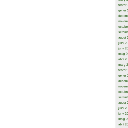
febrer
gener 
desem
novem
octubr
setemb
agost 
juliol 
juny 2
maig 2
abril 2
març 
febrer
gener 
desem
novem
octubr
setemb
agost 
juliol 
juny 2
maig 2
abril 2