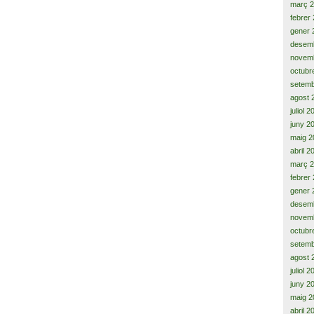
març 
febrer
gener 
desem
novem
octubr
setemb
agost 
juliol 
juny 2
maig 2
abril 2
març 
febrer
gener 
desem
novem
octubr
setemb
agost 
juliol 
juny 2
maig 2
abril 2