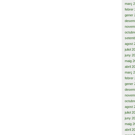
març 
febrer
gener 
desem
novem
octubr
setemb
agost 
juliol 
juny 2
maig 2
abril 2
març 
febrer
gener 
desem
novem
octubr
agost 
juliol 
juny 2
maig 2
abril 2