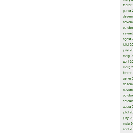
febrer
gener 
desem
novem
octubr
setemb
agost 
juliol 
juny 2
maig 2
abril 2
març 
febrer
gener 
desem
novem
octubr
setemb
agost 
juliol 
juny 2
maig 2
abril 2