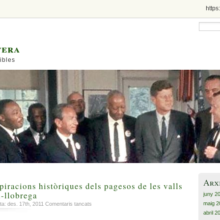
https
tera
ibles
Arx
piracions històriques dels pagesos de les valls
l-llobrega
juny 2
maig 2
a
a: des. 17th, 2011
Comentaris tancats
Patacada
abril 2