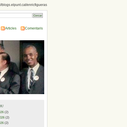
://blogs.elpunt.cat/enricfigueras
Articles
Comentaris
iu
026
(2)
026
(2)
026
(2)