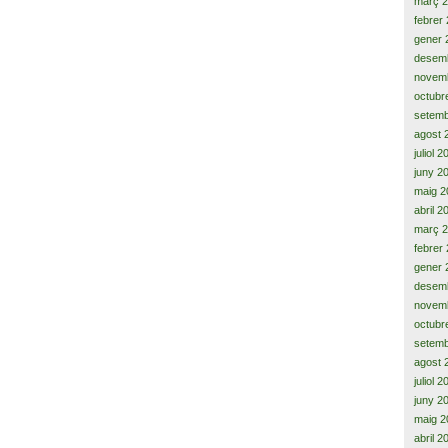
març 
febrer
gener 
desem
novem
octubr
setemb
agost 
juliol 
juny 2
maig 2
abril 2
març 
febrer
gener 
desem
novem
octubr
setemb
agost 
juliol 
juny 2
maig 2
abril 2