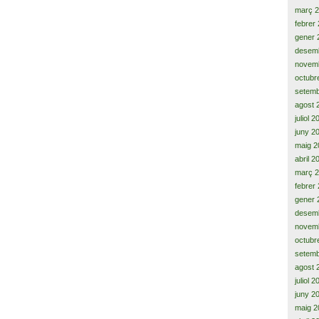
març 
febrer
gener 
desem
novem
octubr
setemb
agost 
juliol 
juny 2
maig 2
abril 2
març 
febrer
gener 
desem
novem
octubr
setemb
agost 
juliol 
juny 2
maig 2