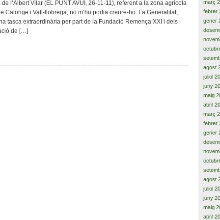
a
març 
e l’Albert Vilar (EL PUNT AVUI, 26-11-11), referent a la zona agrícola
les
febrer
 de Calonge i Vall-llobrega, no m’ho podia creure-ho. La Generalitat,
aspiracions
gener 
a tasca extraordinària per part de la Fundació Remença XXI i dels
històriques
desem
ació de […]
dels
novem
pagesos
octubr
de
setemb
les
valls
agost 
de
juliol 
Calonge
juny 2
i
maig 2
Vall-
abril 2
llobrega
març 
febrer
gener 
desem
novem
octubr
setemb
agost 
juliol 
juny 2
maig 2
abril 2