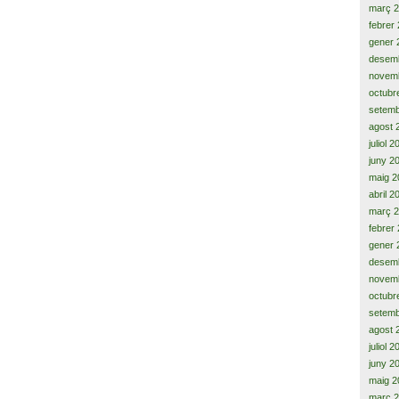
març 
febrer
gener 
desem
novem
octubr
setemb
agost 
juliol 
juny 2
maig 2
abril 2
març 
febrer
gener 
desem
novem
octubr
setemb
agost 
juliol 
juny 2
maig 2
març 