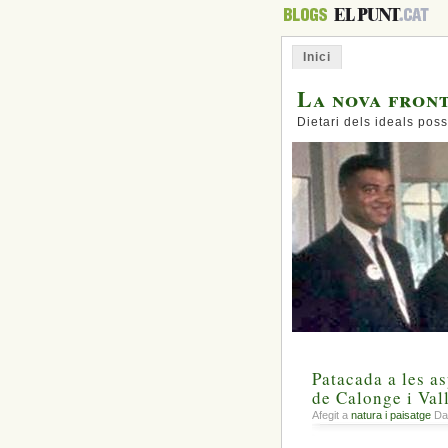
Inici
La nova fron
Dietari dels ideals poss
Patacada a les as
de Calonge i Val
Afegit a
natura i paisatge
Dat