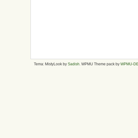
Tema: MistyLook by
Sadish
. WPMU Theme pack by
WPMU-D