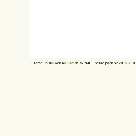
Tema: MistyLook by
Sadish
. WPMU Theme pack by
WPMU-D