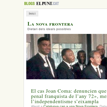
Inici
La nova frontera
Dietari dels ideals possibles
El cas Joan Coma: denuncien que 
penal franquista de l’any 72», me
l’independentisme s’eixampla
Afegit a
Catalunya cap a una Nova Frontera.
Data: