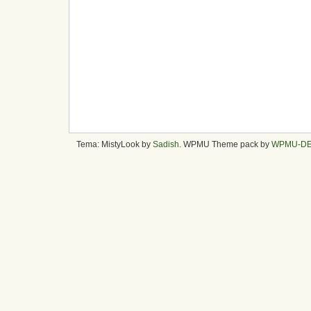
Tema: MistyLook by
Sadish
. WPMU Theme pack by
WPMU-D