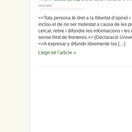
a
tancats
El
cas
<<Tota persona té dret a la llibertat d’opinió 
Joan
inclou el de no ser molestat a causa de les pr
Coma:
denuncien
cercar, rebre i difondre les informacions i les
que
sense límit de fronteres.>> (Declaració Uni
«s’aplica
<<A expresar y difundir libremente los […]
el
codi
Llegir tot l'article »
penal
franquista
de
l’any
72»,
mentre,
l’independentisme
s’eixampla