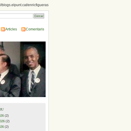
://blogs.elpunt.cat/enricfigueras
Articles
Comentaris
iu
026
(2)
026
(2)
026
(2)