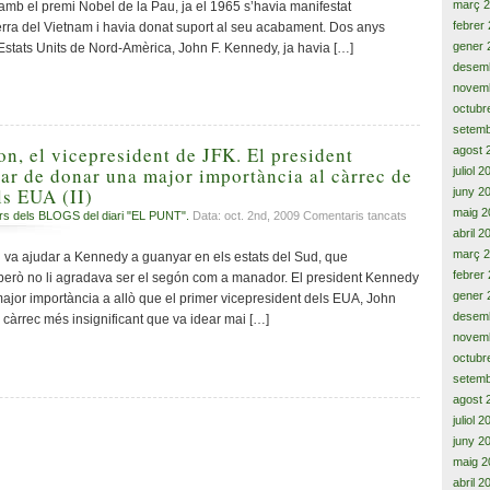
març 
amb el premi Nobel de la Pau, ja el 1965 s’havia manifestat
guerra»
febrer
rra del Vietnam i havia donat suport al seu acabament. Dos anys
(Martin
gener 
 Estats Units de Nord-Amèrica, John F. Kennedy, ja havia […]
Luther
desem
King,
novem
Jr.)
octubr
setemb
n, el vicepresident de JFK. El president
agost 
ar de donar una major importància al càrrec de
juliol 
ls EUA (II)
juny 2
maig 2
a
rs dels BLOGS del diari "EL PUNT".
Data: oct. 2nd, 2009
Comentaris tancats
Lyndon
abril 2
B.
març 
 va ajudar a Kennedy a guanyar en els estats del Sud, que
Johnson,
febrer
però no li agradava ser el segón com a manador. El president Kennedy
el
gener 
major importància a allò que el primer vicepresident dels EUA, John
vicepresident
desem
àrrec més insignificant que va idear mai […]
de
novem
JFK.
octubr
El
setemb
president
agost 
Kennedy
va
juliol 
tractar
juny 2
de
maig 2
donar
abril 2