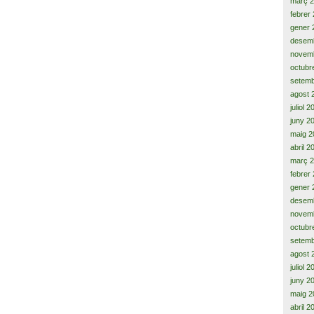
març 
febrer
gener 
desem
novem
octubr
setemb
agost 
juliol 
juny 2
maig 2
abril 2
març 
febrer
gener 
desem
novem
octubr
setemb
agost 
juliol 
juny 2
maig 2
abril 2