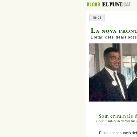
Inici
La nova fron
Dietari dels ideals poss
«Som criminals d
Afegit a
salvar la democràci
És una continuació del c