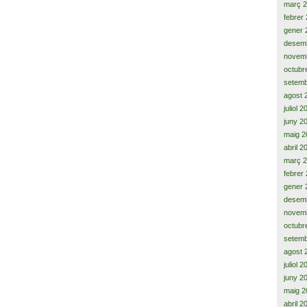
març 
febrer
gener 
desem
novem
octubr
setemb
agost 
juliol 
juny 2
maig 2
abril 2
març 
febrer
gener 
desem
novem
octubr
setemb
agost 
juliol 
juny 2
maig 2
abril 2