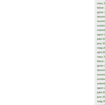
març 
febrer
gener 
desem
novem
octubr
setemb
agost 
juliol 
juny 2
maig 2
abril 2
març 
febrer
gener 
desem
novem
octubr
setemb
agost 
juliol 
juny 2
maig 2