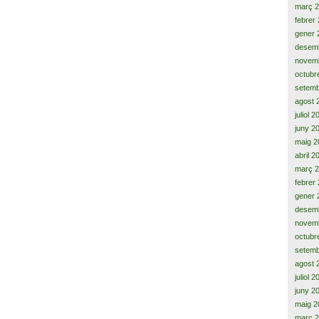
març 
febrer
gener 
desem
novem
octubr
setemb
agost 
juliol 
juny 2
maig 2
abril 2
març 
febrer
gener 
desem
novem
octubr
setemb
agost 
juliol 
juny 2
maig 2
març 