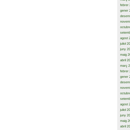
febrer
gener 
desem
novem
octubr
setemb
agost 
juliol 
juny 2
maig 2
abril 2
març 
febrer
gener 
desem
novem
octubr
setemb
agost 
juliol 
juny 2
maig 2
abril 2