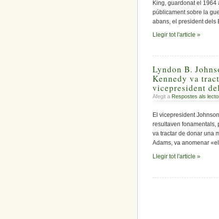
King, guardonat el 1964 
públicament sobre la gue
abans, el president dels
Llegir tot l'article »
Lyndon B. Johnso
Kennedy va tract
vicepresident de
Afegit a
Respostes als lecto
El vicepresident Johnson
resultaven fonamentals, 
va tractar de donar una 
Adams, va anomenar «el c
Llegir tot l'article »