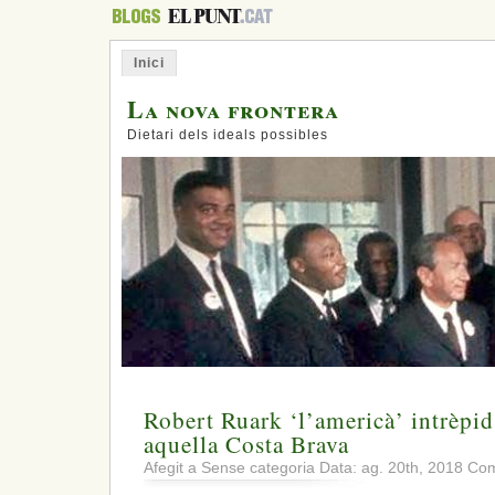
Inici
La nova frontera
Dietari dels ideals possibles
Robert Ruark ‘l’americà’ intrèpid
aquella Costa Brava
Afegit a Sense categoria Data: ag. 20th, 2018
Com