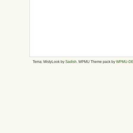
Tema: MistyLook by
Sadish
. WPMU Theme pack by
WPMU-D