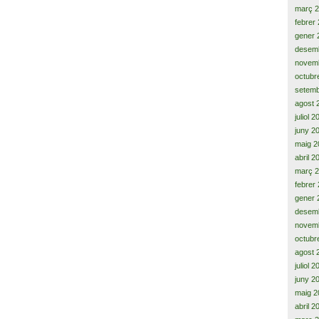
març 
febrer
gener 
desem
novem
octubr
setemb
agost 
juliol 
juny 2
maig 2
abril 2
març 
febrer
gener 
desem
novem
octubr
agost 
juliol 
juny 2
maig 2
abril 2