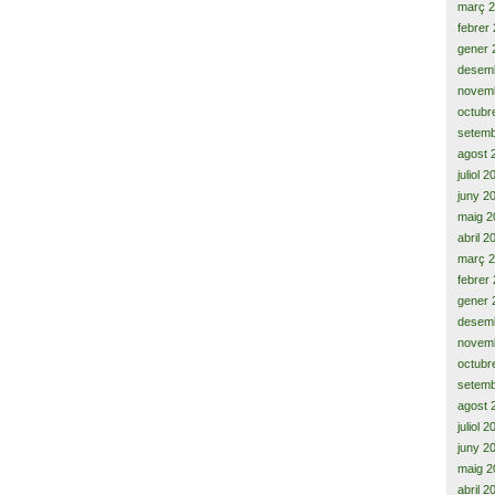
març 
febrer
gener 
desem
novem
octubr
setemb
agost 
juliol 
juny 2
maig 2
abril 2
març 
febrer
gener 
desem
novem
octubr
setemb
agost 
juliol 
juny 2
maig 2
abril 2