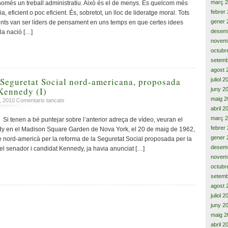
i
març 
omés un treball administratiu. Això és el de menys. És quelcom més
exemplificar
febrer
a, eficient o poc eficient. És, sobretot, un lloc de lideratge moral. Tots
la
gener 
ents van ser líders de pensament en uns temps en que certes idees
presidència
desem
 la nació […]
dels
novem
Estats
octubr
Units
setemb
d’Amèrica
agost 
 Seguretat Social nord-americana, proposada
juliol 
 Kennedy (I)
juny 2
maig 2
a
h, 2010
Comentaris tancats
La
abril 2
reforma
març 
tenen a bé puntejar sobre l’anterior adreça de vídeo, veuran el
de
febrer
dy en el Madison Square Garden de Nova York, el 20 de maig de 1962,
la
gener 
 nord-americà per la reforma de la Seguretat Social proposada per la
Seguretat
desem
 el senador i candidat Kennedy, ja havia anunciat […]
Social
novem
nord-
octubr
americana,
setemb
proposada
agost 
per
el
juliol 
president
juny 2
Kennedy
maig 2
(I)
abril 2