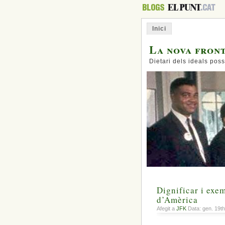
Inici
La nova fron
Dietari dels ideals poss
Dignificar i exem
d’Amèrica
Afegit a
JFK
Data: gen. 19t