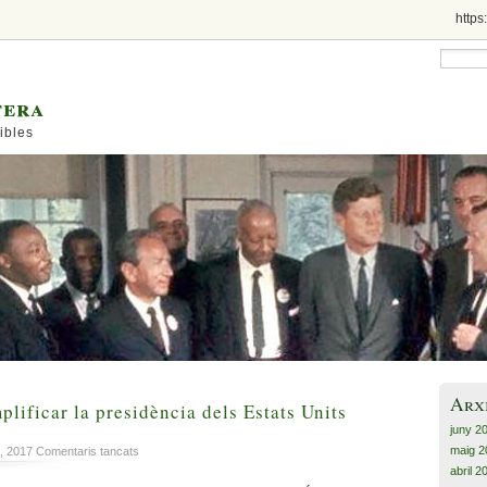
https
tera
ibles
Arx
plificar la presidència dels Estats Units
juny 2
maig 2
a
h, 2017
Comentaris tancats
Dignificar
abril 2