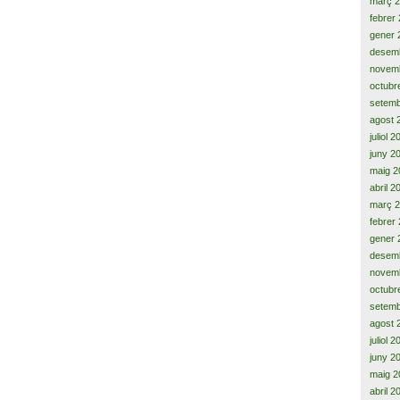
març 
febrer
gener 
desem
novem
octubr
setemb
agost 
juliol 
juny 2
maig 2
abril 2
març 
febrer
gener 
desem
novem
octubr
setemb
agost 
juliol 
juny 2
maig 2
abril 2