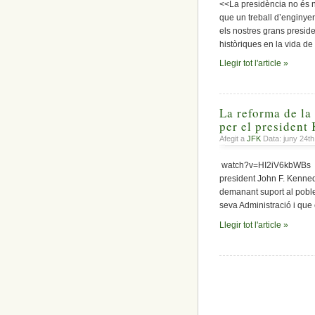
<<La presidència no és n
que un treball d’enginyeri
els nostres grans presid
històriques en la vida de
Llegir tot l'article »
La reforma de la
per el president
Afegit a
JFK
Data: juny 24t
watch?v=HI2iV6kbWBs Si 
president John F. Kenne
demanant suport al poble
seva Administració i que
Llegir tot l'article »