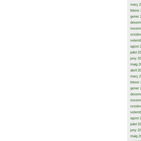
març 
febrer
gener 
desem
novem
octubr
setemb
agost 
juliol 
juny 2
maig 2
abril 2
març 
febrer
gener 
desem
novem
octubr
setemb
agost 
juliol 
juny 2
maig 2