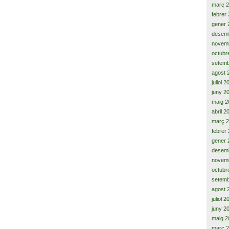
març 
febrer
gener 
desem
novem
octubr
setemb
agost 
juliol 
juny 2
maig 2
abril 2
març 
febrer
gener 
desem
novem
octubr
setemb
agost 
juliol 
juny 2
maig 2
març 