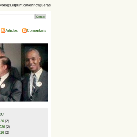
://blogs.elpunt.cat/enricfigueras
Articles
Comentaris
iu
026
(2)
026
(2)
026
(2)