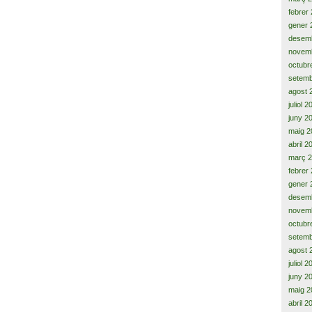
febrer
gener 
desem
novem
octubr
setemb
agost 
juliol 
juny 2
maig 2
abril 2
març 
febrer
gener 
desem
novem
octubr
setemb
agost 
juliol 
juny 2
maig 2
abril 2