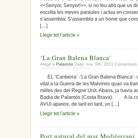
<<Senyor, Senyor!>>, si no feu allò que us di
escolta les meves paraules i actua en conseq
s’assembla: S’assembla a un home que const
[…]
Llegir tot l'article »
‘La Gran Balena Blanca’
Afegit a
Palamós
Data: nov. 5th, 2011
Comentaris 
EL ‘Canberra’ -‘La Gran Balena Blanca’- va
vital a la Guerra de les Malvines quan va tra
milles des del Regne Unit. Abans, ja havia a
Badia de Palamós (Costa Brava). A la co
AVUI apareix, de tant en tant, un […]
Llegir tot l'article »
Port natural del mar Mediterrani