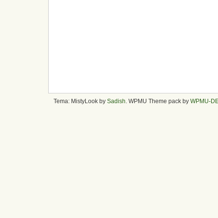
Tema: MistyLook by
Sadish
. WPMU Theme pack by
WPMU-D