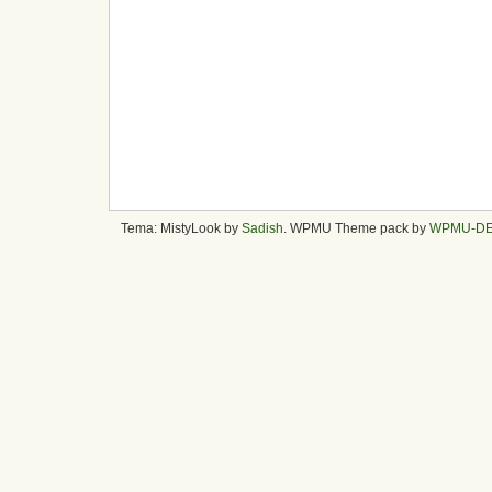
Tema: MistyLook by
Sadish
. WPMU Theme pack by
WPMU-D