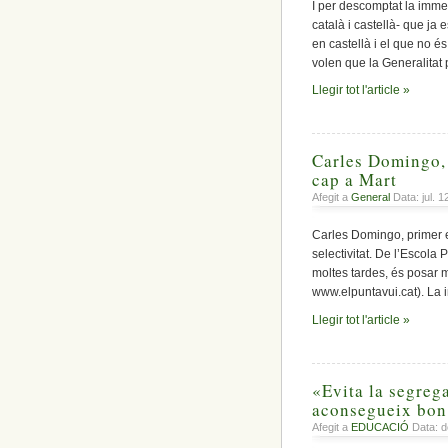
I per descomptat la immer
català i castellà- que ja
en castellà i el que no é
volen que la Generalitat
Llegir tot l'article »
Carles Domingo, ’
cap a Mart
Afegit a
General
Data: jul. 
Carles Domingo, primer e
selectivitat. De l’Escola
moltes tardes, és posar m
www.elpuntavui.cat). La i
Llegir tot l'article »
«Evita la segrega
aconsegueix bon 
Afegit a
EDUCACIÓ
Data: d