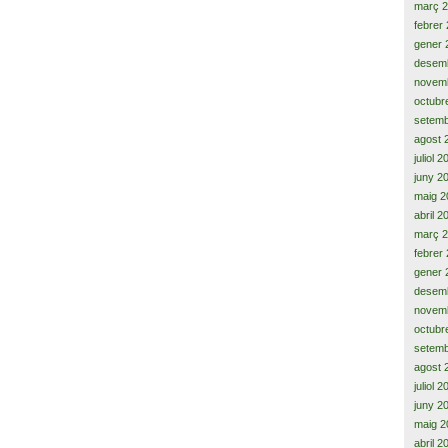
març 
febrer
gener 
desem
novem
octubr
setemb
agost 
juliol 
juny 2
maig 2
abril 2
març 
febrer
gener 
desem
novem
octubr
setemb
agost 
juliol 
juny 2
maig 2
abril 2