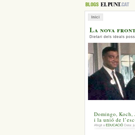
Inici
La nova fron
Dietari dels ideals poss
Domingo, Koch, J
i la unió de l’es
Afegit a
EDUCACIÓ
Data: ju