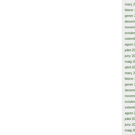
març 
febrer
gener 
desem
novem
octubr
setemb
agost 
juliol 
juny 2
maig 2
abril 2
març 
febrer
gener 
desem
novem
octubr
setemb
agost 
juliol 
juny 2
maig 2