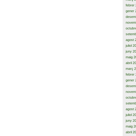
febrer
gener 
desem
novem
octubr
setemb
agost 
juliol 
juny 2
maig 2
abril 2
març 
febrer
gener 
desem
novem
octubr
setemb
agost 
juliol 
juny 2
maig 2
abril 2