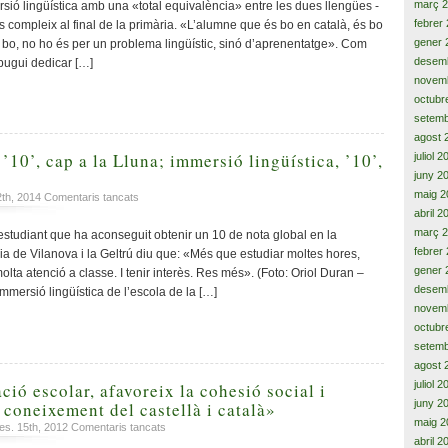
Koch,
març 
sió lingüística amb una «total equivalència» entre les dues llengües -
José
febrer
 es compleix al final de la primària. «L’alumne que és bo en català, és bo
Andrés
gener 
s bo, no ho és per un problema lingüístic, sinó d’aprenentatge». Com
i
desem
 pugui dedicar […]
323
novem
joves
octubr
més,
setemb
enalteixen
la
agost 
força
10’, cap a la Lluna; immersió lingüística, ’10’,
juliol 
i
juny 2
la
maig 2
a
12th, 2014
Comentaris tancats
unió
Carles
abril 2
de
Domingo,
març 
studiant que ha aconseguit obtenir un 10 de nota global en la
l’escola
’10’,
febrer
 Pia de Vilanova i la Geltrú diu que: «Més que estudiar moltes hores,
catalana
cap
gener 
olta atenció a classe. I tenir interès. Res més». (Foto: Oriol Duran –
a
desem
mmersió lingüística de l’escola de la […]
la
novem
Lluna;
octubr
immersió
setemb
lingüística,
agost 
’10’,
cap
juliol 
ció escolar, afavoreix la cohesió social i
a
juny 2
coneixement del castellà i català»
Mart
maig 2
a
es. 15th, 2012
Comentaris tancats
abril 2
«Evita