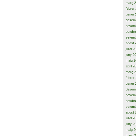
març 
febrer
gener 
desem
novem
octubr
setemb
agost 
juliol 
juny 2
maig 2
abril 2
març 
febrer
gener 
desem
novem
octubr
setemb
agost 
juliol 
juny 2
maig 2
març 