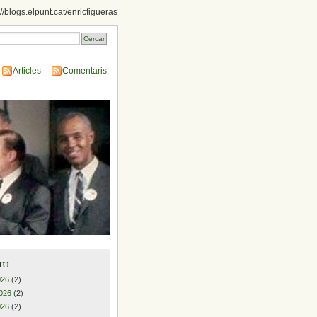
://blogs.elpunt.cat/enricfigueras
Articles
Comentaris
iu
026
(2)
026
(2)
026
(2)