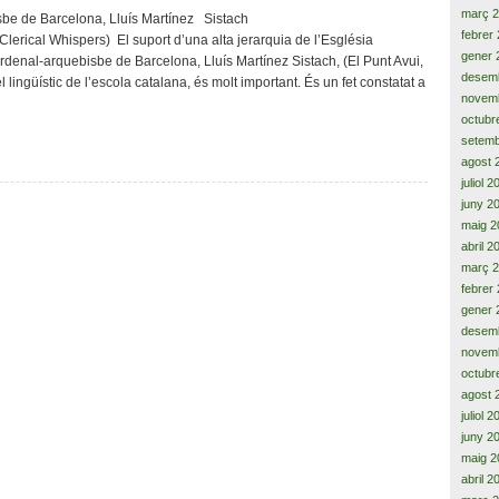
la
març 
bisbe de Barcelona, Lluís Martínez Sistach
segregació
febrer
lerical Whispers) El suport d’una alta jerarquia de l’Església
escolar,
gener 
rdenal-arquebisbe de Barcelona, Lluís Martínez Sistach, (El Punt Avui,
afavoreix
desem
 lingüístic de l’escola catalana, és molt important. És un fet constatat a
la
novem
cohesió
octubr
social
setemb
i
agost 
aconsegueix
juliol 
bon
coneixement
juny 2
del
maig 2
castellà
abril 2
i
març 
català»
febrer
gener 
desem
novem
octubr
agost 
juliol 
juny 2
maig 2
abril 2