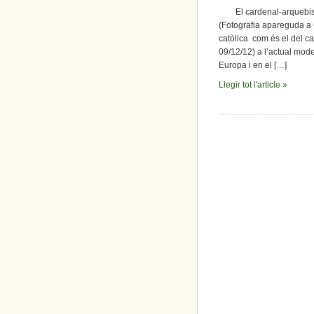
El cardenal-arque
(Fotografia apareguda a C
catòlica com és el del ca
09/12/12) a l’actual model
Europa i en el […]
Llegir tot l'article »