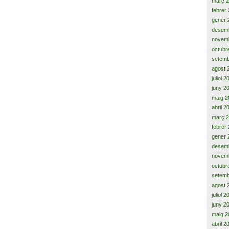
març 
febrer
gener 
desem
novem
octubr
setemb
agost 
juliol 
juny 2
maig 2
abril 2
març 
febrer
gener 
desem
novem
octubr
setemb
agost 
juliol 
juny 2
maig 2
abril 2