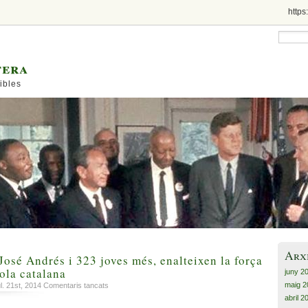
https
tera
ibles
Arx
osé Andrés i 323 joves més, enalteixen la força
cola catalana
juny 2
maig 2
a
l. 21st, 2014
Comentaris tancats
Domingo,
abril 2