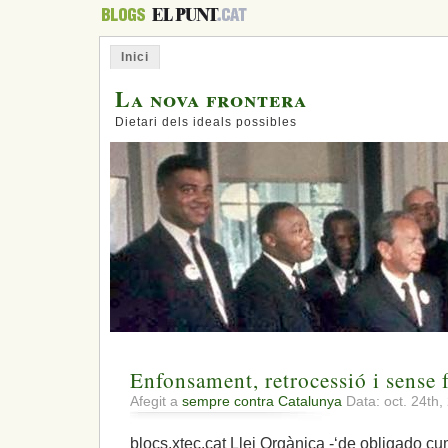
Inici
La nova frontera
Dietari dels ideals possibles
Enfonsament, retrocessió i sense 
Afegit a
sempre contra Catalunya
Data: oct. 24th
blocs.xtec.cat Llei Orgànica -‘de obligado cum