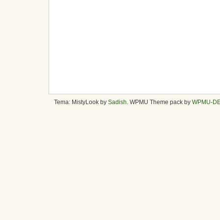
Tema: MistyLook by
Sadish
. WPMU Theme pack by
WPMU-D