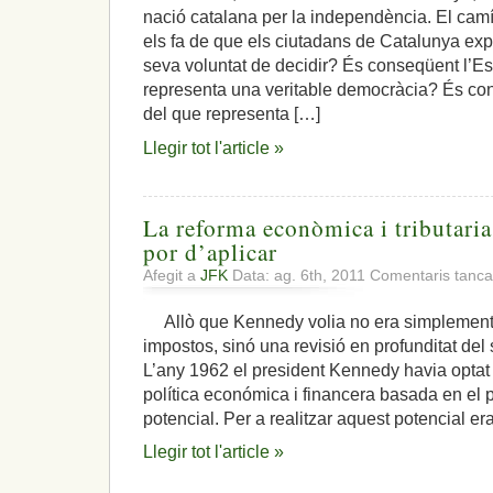
nació catalana per la independència. El ca
comunitats
autònomes»,
els fa de que els ciutadans de Catalunya ex
Catalunya
seva voluntat de decidir? És conseqüent l’Es
ja
representa una veritable democràcia? És con
ha
del que representa […]
dit,
prou!
Llegir tot l'article »
La reforma econòmica i tributaria
por d’aplicar
Afegit a
JFK
Data: ag. 6th, 2011
Comentaris tanca
Allò que Kennedy volia no era simplement 
impostos, sinó una revisió en profunditat de
L’any 1962 el president Kennedy havia optat
política económica i financera basada en el 
potencial. Per a realitzar aquest potencial er
Llegir tot l'article »