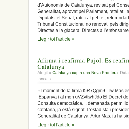
d’Autonomia de Catalunya, revisat pel Consel
Generalitat, aprovat pel Parlament, retallat i
Diputats, el Senat, ratificat pel rei, referenda
Tribunal Constitucional no renovat, pels dirig
Directes a la glacera. Directes a l’enfonsame
Llegir tot l'article »
Afirma i reafirma Pujol. Es reafir
Catalunya
Afegit a
Catalunya cap a una Nova Frontera.
Data:
a
tancats
Afirma
i
El moment de la firma l5R7Qgm9_Tw Mas es 
reafirma
Espanya i al món uVZvttwhJdo El Decret de 
Pujol.
Es
Consulta democràtica, i, demanada per milio
reafirma
catalana, ja està signat. L’estadista i presid
la
Generalitat de Catalunya, Artur Mas, ja ha si
voluntat
de
Llegir tot l'article »
Catalunya