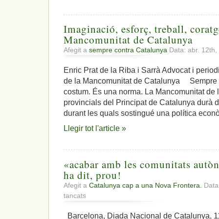
Imaginació, esforç, treball, coratg
Mancomunitat de Catalunya
Afegit a
sempre contra Catalunya
Data: abr. 12th
Enric Prat de la Riba i Sarrà Advocat i period
de la Mancomunitat de Catalunya Sempre c
costum. És una norma. La Mancomunitat de l
provincials del Principat de Catalunya durà 
durant les quals sostingué una política econ
Llegir tot l'article »
«acabar amb les comunitats autò
ha dit, prou!
Afegit a
Catalunya cap a una Nova Frontera.
Data:
a
tancats
«acabar
amb
Barcelona, Diada Nacional de Catalunya, 1
les