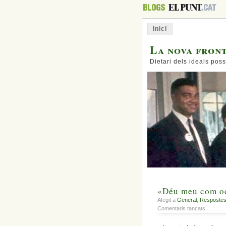
Inici
La nova fron
Dietari dels ideals poss
«Déu meu com odi
Afegit a
General
,
Respostes 
a
Comentaris tancats
«Déu
meu