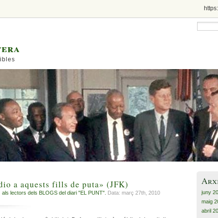
https
tera
ibles
Arx
o a aquests fills de puta» (JFK)
juny 2
als lectors dels BLOGS del diari "EL PUNT".
Data: març 27th, 2010
maig 2
abril 2