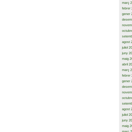
març 
febrer
gener 
desem
novem
octubr
setemb
agost 
juliol 
juny 2
maig 2
abril 2
març 
febrer
gener 
desem
novem
octubr
setemb
agost 
juliol 
juny 2
maig 2
març 