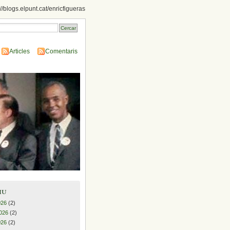
://blogs.elpunt.cat/enricfigueras
Articles
Comentaris
iu
026
(2)
026
(2)
026
(2)