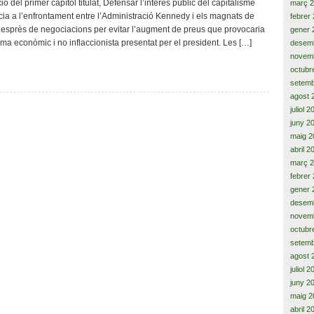
 del primer capítol titulat, Defensar l’interès públic del capitalisme
març 
ncia a l’enfrontament entre l’Administració Kennedy i els magnats de
febrer
, desprès de negociacions per evitar l’augment de preus que provocaria
gener 
a econòmic i no inflaccionista presentat per el president. Les […]
desem
novem
octubr
setemb
agost 
juliol 
juny 2
maig 2
abril 2
març 
febrer
gener 
desem
novem
octubr
setemb
agost 
juliol 
juny 2
maig 2
abril 2