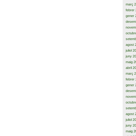
març 
febrer
gener 
desem
novem
octubr
setemb
agost 
juliol 
juny 2
maig 2
abril 2
març 
febrer
gener 
desem
novem
octubr
setemb
agost 
juliol 
juny 2
maig 2