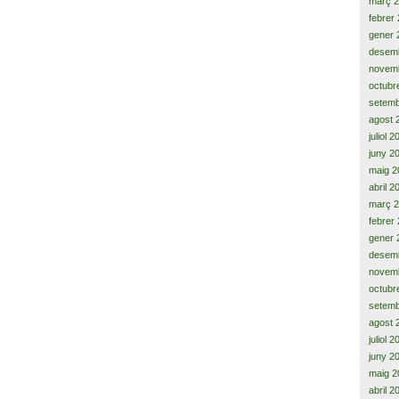
març 
febrer
gener 
desem
novem
octubr
setemb
agost 
juliol 
juny 2
maig 2
abril 2
març 
febrer
gener 
desem
novem
octubr
setemb
agost 
juliol 
juny 2
maig 2
abril 2