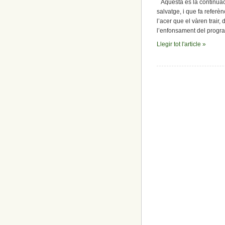
Aquesta és la continuació
com
salvatge, i que fa referè
odio
l’acer que el vàren trair
a
l’enfonsament del program
aquests
fills
Llegir tot l'article »
de
puta»
(JFK)