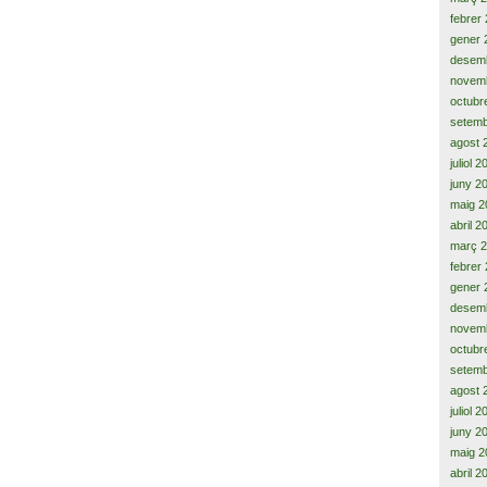
febrer
gener 
desem
novem
octubr
setemb
agost 
juliol 
juny 2
maig 2
abril 2
març 
febrer
gener 
desem
novem
octubr
setemb
agost 
juliol 
juny 2
maig 2
abril 2