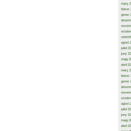
març 
febrer
gener 
desem
novem
octubr
setemb
agost 
juliol 
juny 2
maig 2
abril 2
març 
febrer
gener 
desem
novem
octubr
agost 
juliol 
juny 2
maig 2
abril 2