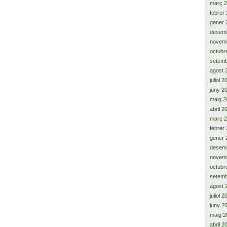
març 
febrer
gener 
desem
novem
octubr
setemb
agost 
juliol 
juny 2
maig 2
abril 2
març 
febrer
gener 
desem
novem
octubr
setemb
agost 
juliol 
juny 2
maig 2
abril 2