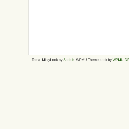
Tema: MistyLook by
Sadish
. WPMU Theme pack by
WPMU-D