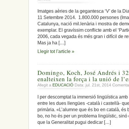
«Totes
les
Imatges aèries de la gegantesca ‘V’ de la D
mesures
11 Setembre 2014. 1.800.000 persones (Imat
preparades»
per
Catalunya, nació mil.lenària i mostra de democ
impedir;
exemplar. El gravíssim conflicte amb el ‘Part
tota
2006, cada vegada és més gran i difícil de res
la
Mas ja ha […]
democràcia
per
Llegir tot l'article »
la
consulta
Domingo, Koch, José Andrés i 32
enalteixen la força i la unió de l’
Afegit a
EDUCACIÓ
Data: jul. 21st, 2014
Comentar
I per descomptat la immersió lingüística amb
entre les dues llengües -català i castellà- que
primària. «L’alumne que és bo en català, és b
bo, no ho és per un problema lingüístic, sin
que la Generalitat pugui dedicar […]