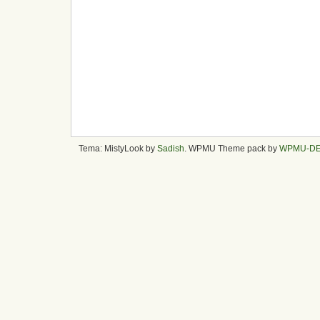
Tema: MistyLook by
Sadish
. WPMU Theme pack by
WPMU-D