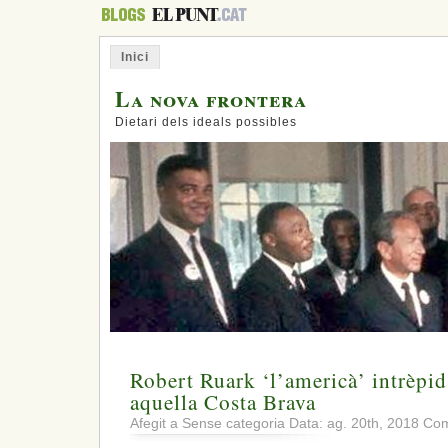
Inici
La nova frontera
Dietari dels ideals possibles
Robert Ruark ‘l’americà’ intrèpid
aquella Costa Brava
Afegit a Sense categoria Data: ag. 20th, 2018
Com