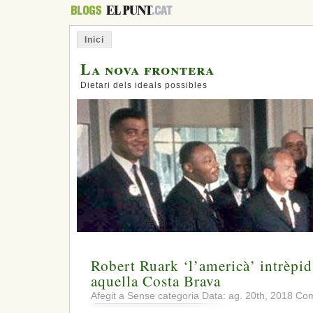
Inici
La nova frontera
Dietari dels ideals possibles
Robert Ruark ‘l’americà’ intrèpid
aquella Costa Brava
Afegit a Sense categoria Data: ag. 20th, 2018
Com