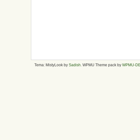
Tema: MistyLook by
Sadish
. WPMU Theme pack by
WPMU-D