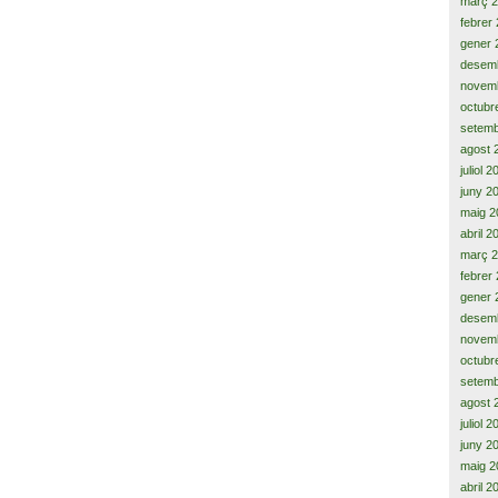
març 
febrer
gener 
desem
novem
octubr
setemb
agost 
juliol 
juny 2
maig 2
abril 2
març 
febrer
gener 
desem
novem
octubr
setemb
agost 
juliol 
juny 2
maig 2
abril 2