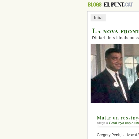
Inici
La nova fron
Dietari dels ideals poss
Matar un rossinyo
Afegit a
Catalunya cap a un
Gregory Peck, l’advocat A