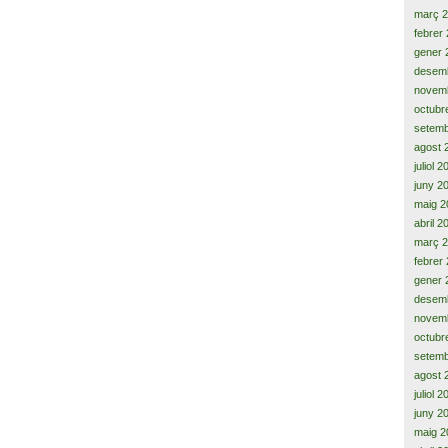
març 
febrer
gener 
desem
novem
octubr
setemb
agost 
juliol 
juny 2
maig 2
abril 2
març 
febrer
gener 
desem
novem
octubr
setemb
agost 
juliol 
juny 2
maig 2