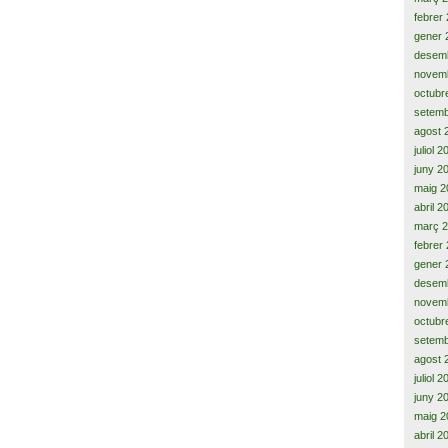
febrer
gener 
desem
novem
octubr
setemb
agost 
juliol 
juny 2
maig 2
abril 2
març 
febrer
gener 
desem
novem
octubr
setemb
agost 
juliol 
juny 2
maig 2
abril 2