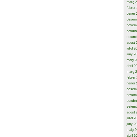
març 
febrer
gener 
desem
novem
octubr
setemb
agost 
juliol 
juny 2
maig 2
abril 2
març 
febrer
gener 
desem
novem
octubr
setemb
agost 
juliol 
juny 2
maig 2
abril 2