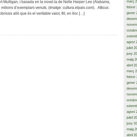
març 
ert Mulligan, i basada en la novel.la de Nelle Harper Lee (Alabama,
i,
febrer
0 milions d’exemplars venuts. (Imatge: cultura.elpais.com). Atticus
l’origen
gener 
issis allò que és el veritable valor, fill, en lloc […]
de
desem
la
novem
gran
octubr
topada
setemb
agost 
juliol 
juny 2
maig 2
abril 2
març 
febrer
gener 
desem
novem
octubr
setemb
agost 
juliol 
juny 2
maig 2
abril 2