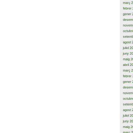
març 
febrer
gener 
desem
novem
octubr
setemb
agost 
juliol 
juny 2
maig 2
abril 2
març 
febrer
gener 
desem
novem
octubr
setemb
agost 
juliol 
juny 2
maig 2
març 