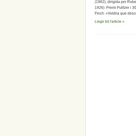
(1962), dirigida per Rob
1926). Premi Pulitzer i 3
Finch: «Voldria que descobr
Llegir tot l'article »