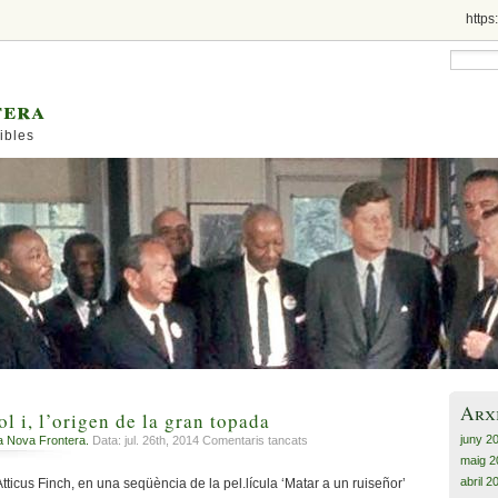
https
tera
ibles
Arx
l i, l’origen de la gran topada
juny 2
a
a Nova Frontera.
Data: jul. 26th, 2014
Comentaris tancats
Matar
maig 2
un
abril 2
tticus Finch, en una seqüència de la pel.lícula ‘Matar a un ruiseñor’
rossinyol