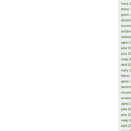
març 
febrer
gener 
desem
novem
octubr
setemb
agost 
juliol 
juny 2
maig 2
abril 2
març 
febrer
gener 
desem
novem
octubr
agost 
juliol 
juny 2
maig 2
abril 2