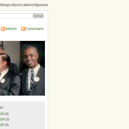
://blogs.elpunt.cat/enricfigueras
Articles
Comentaris
iu
026
(2)
026
(2)
026
(2)