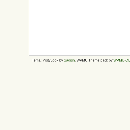
Tema: MistyLook by
Sadish
. WPMU Theme pack by
WPMU-D