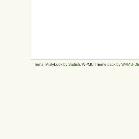
Tema: MistyLook by
Sadish
. WPMU Theme pack by
WPMU-D