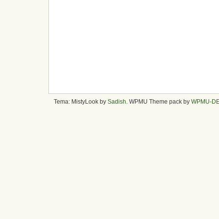
Tema: MistyLook by
Sadish
. WPMU Theme pack by
WPMU-D