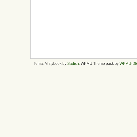
Tema: MistyLook by
Sadish
. WPMU Theme pack by
WPMU-D