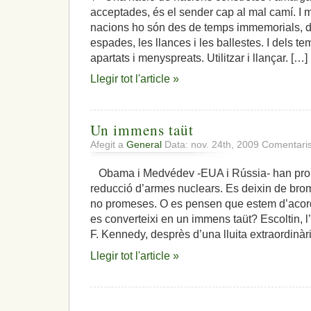
acceptades, és el sender cap al mal camí. I
nacions ho són des de temps immemorials, d
espades, les llances i les ballestes. I dels te
apartats i menyspreats. Utilitzar i llançar. […]
Llegir tot l'article »
Un immens taüt
Afegit a
General
Data: nov. 24th, 2009
Comentaris
Obama i Medvédev -EUA i Rússia- han prom
reducció d’armes nuclears. Es deixin de brom
no promeses. O es pensen que estem d’acor
es converteixi en un immens taüt? Escoltin, 
F. Kennedy, desprès d’una lluita extraordinàr
Llegir tot l'article »