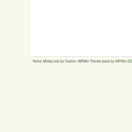
Tema: MistyLook by
Sadish
. WPMU Theme pack by
WPMU-D