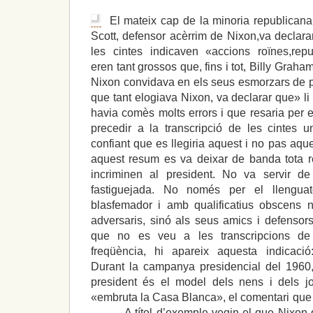
El mateix cap de la minoria republican
Scott, defensor acèrrim de Nixon,va declara
les cintes indicaven «accions roïnes,repu
eren tant grossos que, fins i tot, Billy Graha
Nixon convidava en els seus esmorzars de p
que tant elogiava Nixon, va declarar que» l
havia comès molts errors i que resaria per 
precedir a la transcripció de les cintes 
confiant que es llegiria aquest i no pas aque
aquest resum es va deixar de banda tota r
incriminen al president. No va servir d
fastiguejada. No només per el llenguatge
blasfemador i amb qualificatius obscens 
adversaris, sinó als seus amics i defensors
que no es veu a les transcripcions de
freqüència, hi apareix aquesta indicació:
Durant la campanya presidencial del 1960,
president és el model dels nens i dels j
«embruta la Casa Blanca», el comentari que 
———A títol d’exemple vegin el que Nixon d