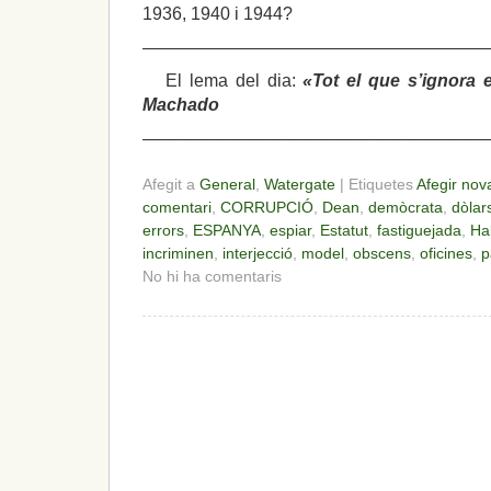
1936, 1940 i 1944?
————————————————————
El lema del dia:
«Tot el que s’ignora
Machado
————————————————————
Afegit a
General
,
Watergate
| Etiquetes
Afegir nov
comentari
,
CORRUPCIÓ
,
Dean
,
demòcrata
,
dòlar
errors
,
ESPANYA
,
espiar
,
Estatut
,
fastiguejada
,
Ha
incriminen
,
interjecció
,
model
,
obscens
,
oficines
,
p
No hi ha comentaris