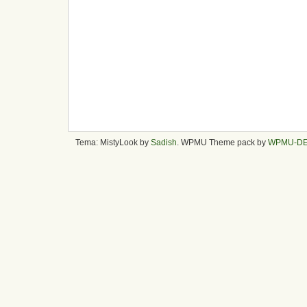
Tema: MistyLook by
Sadish
. WPMU Theme pack by
WPMU-D