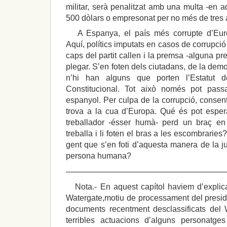
militar, serà penalitzat amb una multa -en 
500 dòlars o empresonat per no més de tres
A Espanya, el país més corrupte d’Europa
Aquí, polítics imputats en casos de corrupció n
caps del partit callen i la premsa -alguna pr
plegar. S’en foten dels ciutadans, de la democ
n’hi han alguns que porten l’Estatut d
Constitucional. Tot això només pot pass
espanyol. Per culpa de la corrupció, consen
trova a la cua d’Europa. Qué és pot esper
treballador -ésser humà- perd un braç e
treballa i li foten el bras a les escombrarie
gent que s’en foti d’aquesta manera de la jus
persona humana?
————————————————————
Nota.- En aquest capítol haviem d’explicar
Watergate,motiu de processament del presi
documents recentment desclassificats del 
terribles actuacions d’alguns personatge