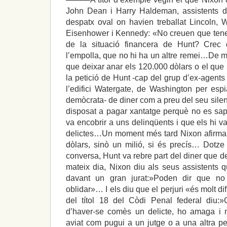
John Dean i Harry Haldeman, assistents de
despatx oval on havien treballat Lincoln, 
Eisenhower i Kennedy: «No creuen que tene
de la situació financera de Hunt? Crec 
l’empolla, que no hi ha un altre remei…De 
que deixar anar els 120.000 dòlars o el que
la petició de Hunt -cap del grup d’ex-agents
l’edifici Watergate, de Washington per espia
demòcrata- de diner com a preu del seu silenc
disposat a pagar xantatge perquè no es sa
va encobrir a uns delinqüents i que els hi v
delictes…Un moment més tard Nixon afirma 
dòlars, sinò un milió, si és precís… Dotz
conversa, Hunt va rebre part del diner que 
mateix dia, Nixon diu als seus assistents q
davant un gran jurat:»Poden dir que n
oblidar»… I els diu que el perjuri «és molt di
del títol 18 del Còdi Penal federal diu:»
d’haver-se comès un delicte, ho amaga i n
aviat com pugui a un jutge o a una altra pe