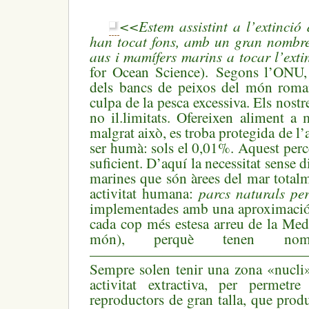
<<Estem assistint a l’extinció
han tocat fons, amb un gran nombre 
aus i mamífers marins a tocar l’ext
for Ocean Science). Segons l’ONU, l
dels bancs de peixos del món roma
culpa de la pesca excessiva. Els nostr
no il.limitats. Ofereixen aliment a 
malgrat això, es troba protegida de l’a
ser humà: sols el 0,01%. Aquest perce
suficient. D’aquí la necessitat sense d
marines que són àrees del mar totalm
parcs naturals per
activitat humana:
implementades amb una aproximació
cada cop més estesa arreu de la Medi
món), perquè tenen nombro
———————————————
Sempre solen tenir una zona «nucli
activitat extractiva, per permetr
reproductors de gran talla, que pro