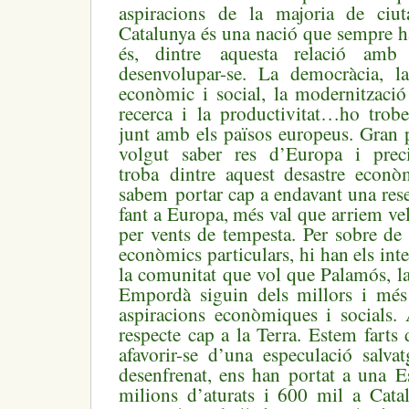
aspiracions de la majoria de ciut
Catalunya és una nació que sempre h
és, dintre aquesta relació a
desenvolupar-se. La democràcia, la 
econòmic i social, la modernització
recerca i la productivitat…ho trobe
junt amb els països europeus. Gran 
volgut saber res d’Europa i prec
troba dintre aquest desastre econò
sabem portar cap a endavant una rese
fant a Europa, més val que arriem ve
per vents de tempesta. Per sobre de 
econòmics particulars, hi han els inte
la comunitat que vol que Palamós, la
Empordà siguin dels millors i més 
aspiracions econòmiques i socials
respecte cap a la Terra. Estem farts d
afavorir-se d’una especulació salva
desenfrenat, ens han portat a una
milions d’aturats i 600 mil a Cata