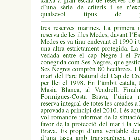
xarxa a gran escala de reserves de n
d’una sèrie de criteris i se n’ex
qualsevol tipus de pe
———————————————–Al litor
tres reserves marines. La primera
reserva de les illes Medes, davant l’Est
Medes es va tirar endevant el 1990 i 
una altra estrictament protegida. La
vedada entre el cap Negre i el Pa
coneguda com Ses Negres, que gestio
Ses Negres comprèn 80 hectàrees. I la
marí del Parc Natural del Cap de Creu
per llei el 1998. En l’àmbit català,
Masia Blanca, al Vendrell. Finalm
Formigues-Costa Brava, l’única 
reserva integral de totes les creades a 
aprovada a principi del 2010. I és aq
vol romandre informat de la situació
favor de la protecció del mar i la v
Brava. És propi d’una veritable dem
d’una tasca amb transparència i q