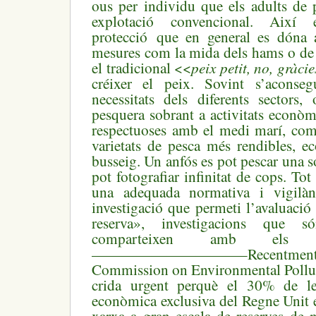
ous per individu que els adults de 
explotació convencional. Així
protecció que en general es dóna 
mesures com la mida dels hams o de l
peix petit, no, gràc
el tradicional <<
créixer el peix. Sovint s’aconseg
necessitats dels diferents sectors, o
pesquera sobrant a activitats econòm
respectuoses amb el medi marí, com
varietats de pesca més rendibles, e
busseig. Un anfós es pot pescar una s
pot fotografiar infinitat de cops. T
una adequada normativa i vigilàn
investigació que permeti l’avaluació
reserva», investigacions que 
comparteixen amb els se
——————————–Recentme
Commission on Environmental Polluti
crida urgent perquè el 30% de l
econòmica exclusiva del Regne Unit 