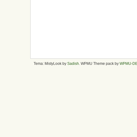
Tema: MistyLook by
Sadish
. WPMU Theme pack by
WPMU-D