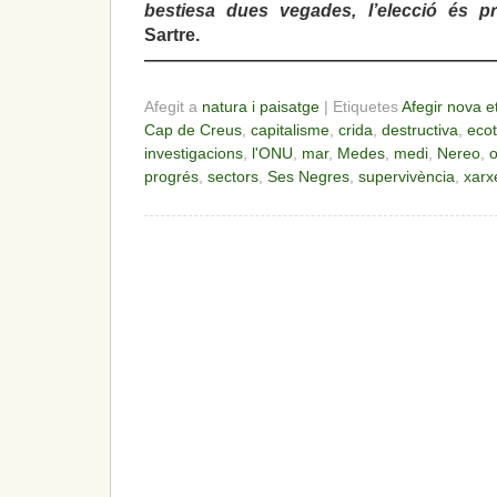
bestiesa dues vegades, l’elecció és p
Sartre.
———————————————————
Afegit a
natura i paisatge
| Etiquetes
Afegir nova e
Cap de Creus
,
capitalisme
,
crida
,
destructiva
,
eco
investigacions
,
l'ONU
,
mar
,
Medes
,
medi
,
Nereo
,
progrés
,
sectors
,
Ses Negres
,
supervivència
,
xarx