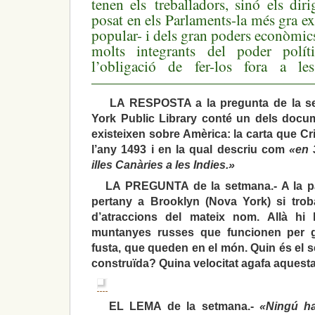
tenen els treballadors, sinó els dir
posat en els Parlaments-la més gra ex
popular- i dels gran poders econòmic
molts integrants del poder polí
l’obligació de fer-los fora a les
———————————————
LA RESPOSTA a la pregunta de la se
York Public Library conté un dels doc
existeixen sobre Amèrica: la carta que Cr
l’any 1493 i en la qual descriu com
«en 
illes Canàries a les Indies.»
LA PREGUNTA de la setmana.- A la pa
pertany a Brooklyn (Nova York) si troba
d’atraccions del mateix nom. Allà h
muntanyes russes que funcionen per g
fusta, que queden en el món. Quin és el 
construïda? Quina velocitat agafa aques
EL LEMA de la setmana.-
«Ningú ha