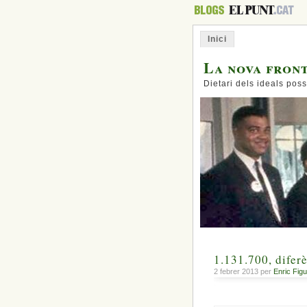
Inici
La nova fron
Dietari dels ideals poss
1.131.700, diferè
2 febrer 2013 per
Enric Fig