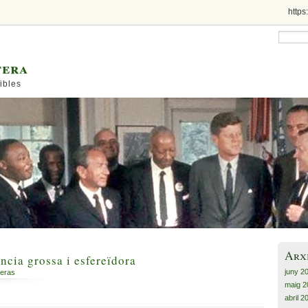
https
tera
ibles
Arx
ncia grossa i esfereïdora
juny 2
ueras
maig 2
abril 2