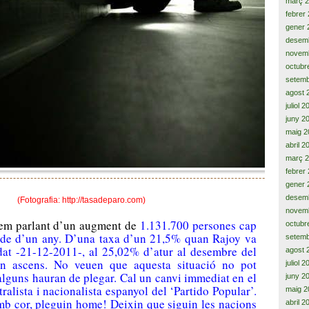
març 
febrer
gener 
desem
novem
octubr
setemb
agost 
juliol 
juny 2
maig 2
abril 2
març 
febrer
gener 
desem
(Fotografia: http://tasadeparo.com)
novem
stem parlant d’un augment de
1.131.700 persones cap
octubr
íode d’un any. D’una taxa d’un 21,5% quan Rajoy va
setemb
dat -21-12-2011-, al 25,02% d’atur al desembre del
agost 
en ascens. No veuen que aquesta situació no pot
juliol 
alguns hauran de plegar. Cal un canvi immediat en el
juny 2
tralista i nacionalista espanyol del ‘Partido Popular’.
maig 2
mb cor, pleguin home! Deixin que siguin les nacions
abril 2