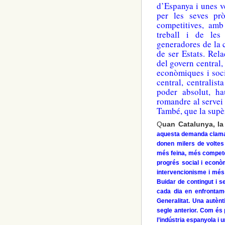
d’Espanya i unes v
per les seves prò
competitives, amb 
treball i de les
generadores de la 
de ser Estats. Rel
del govern central,
econòmiques i soci
central, centralist
poder absolut, h
romandre al servei 
També, que la supèr
Q
uan Catalunya, la
aquesta demanda clama
donen milers de voltes
més feina, més competè
progrés social i econòm
intervencionisme i més
Buidar de contingut i s
cada dia en enfrontam
Generalitat. Una autèn
segle anterior. Com és 
l’indústria espanyola i 