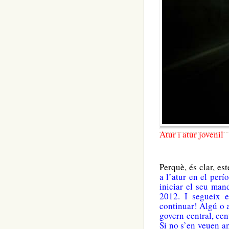
Atur i atur jovenil
Perquè, és clar, e
a l’atur en el per
iniciar el seu man
2012. I segueix 
continuar! Algú o 
govern central, cen
Si no s’en veuen a