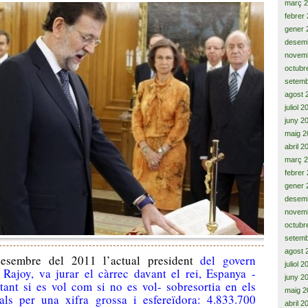
març 
febrer
gener 
desem
novem
octubr
setemb
agost 
juliol 
juny 2
maig 2
abril 2
març 
febrer
gener 
desem
novem
octubr
setemb
agost 
esembre del 2011 l’actual president
del govern
juliol 
Rajoy, va jurar el càrrec davant el rei, Espanya -
juny 2
tant si es vol com si no es vol- sobresortia en els
maig 2
als per una xifra grossa i esfereïdora: 4.833.700
abril 2