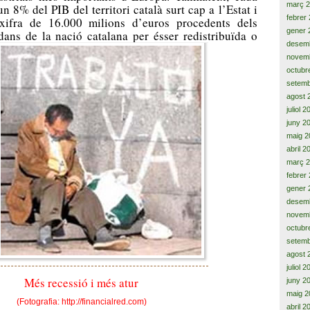
març 
n 8% del PIB del territori català surt cap a l’Estat i
febrer
xifra de 16.000 milions d’euros procedents dels
gener 
dans de la nació catalana per ésser redistribuïda o
desem
novem
octubr
setemb
agost 
juliol 
juny 2
maig 2
abril 2
març 
febrer
gener 
desem
novem
octubr
setemb
agost 
juliol 
Més recessió i més atur
juny 2
maig 2
(Fotografia: http://financialred.com)
abril 2