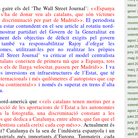
febrer
 gaire els del ‘The Wall Street Journal’:
<<Espanya
gener 
 s’ha de donar veu als catalans, que són víctimes
desem
de discriminació per part de Madrid>>.
El periodista
novem
star contundent en el seu article al rotatiu nord-
octubr
mostrar partidari del Govern de la Generalitat en
setemb
ment dels objectius de dèficit exigits pel govern
agost 
també va responsabilitzar Rajoy d’ofegar les
juliol 
mes, utilitzant-les per no realitzar les pròpies
juny 2
l Street Journal’ va criticar el model centralista
maig 2
talans coneixen de primera mà que a Espanya, tots
abril 2
os els de llarga velocitat, passen per Madrid>>.
I va
març 
es inversions en infraestructures de l’Estat, que té
febrer
ternacionals i més quilòmetres d’autopistes que cap
gener 
opa continental>>
i només és superat en trens d’alta
desem
a.
novem
octubr
 nord-americà que
<<els catalans tenen motius per a
setemb
ucció de les aportacions de l’Estat a les autonomies
agost 
 a la fotografia, una discriminació constant a les
juliol 
os que dedica a Catalunya, entre altres, que fan que el
juny 2
entista català creixi cada cop més>>.
Actualment és
maig 2
t? Catalunya és la seu de l’indústria espanyola i un
abril 2
dustrials més importants d’Europa. Tanmateix, cada