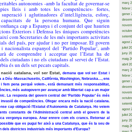
eritables autonomies -amb la facultat de governar-se
març 
pies lleis i amb totes les competències- fortes,
febrer
superació i aglutinadores d’intel.ligència, esforç,
gener 
 capacitats de la persona humana. Que siguin
desem
confiança cap a Espanya i el conjunt del que haurien
novem
acions Exteriors i Defensa les úniques competències
octubr
 així com Secretaries de les més importants activitats
setemb
als del país, per ajudar i no per imposar. El govern
agost 
a i nacionalista espanyol del ‘Partido Popular’, amb
juliol 
aurà de comprendre i acceptar que l’Estat ha de
juny 2
dels ciutadans i no els ciutadans al servei de l’Estat.
maig 2
bia és un dels set pecats capitals.
abril 2
març 
 nació catalana, vol ser Estat,
demana que vol ser Estat i
febrer
 a Déu -Massachusetts, Califòrnia, Washington, Nebraska…, ens
gener 
 i fem pena perquè volem-, està demanant més responsabilitat,
desem
ncies, més autogovern per avançar amb llibertat cap a un major
novem
ic. La resposta del govern central del ‘Partido Popular’ és més
octubr
 invasió de competències. Ofegar encara més la nació catalana.
setemb
ense cap obligació l’Estatut d’Autonomia de Catalunya. Ho veiem
agost 
ents constants de l’Administració central amb el govern de la
juliol 
tica vergonya europea. Anar enrere com els crancs. Retornar al
juny 2
possible que es pugui fer això a una Catalunya, que és la seu de
maig 2
un dels districtes industrials més importants d’Europa?
març 