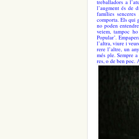
treballadors a l’at
l’augment és de d
famílies senceres
comporta. Els qui g
no poden entendre 
veiem, tampoc ho 
Popular’. Empaperar
l’altra, viure i ve
rere l’altre, un an
més ple. Sempre a 
res, o de ben poc. 