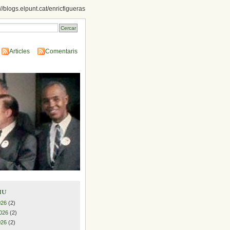
://blogs.elpunt.cat/enricfigueras
Articles
Comentaris
iu
026
(2)
026
(2)
026
(2)