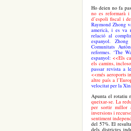
Ho deien no fa pas
no es reformarà i
d’espoli fiscal i 
Raymond Zhong va e
americà, i es va 
relació al compli
espanyol. Zhong 
Comunitats Autòno
reformes. ‘The Wal
espanyol:
<<Els ca
els camins, inclos
passar revista a l
<<més aeroports in
altre país a l’Eur
velocitat per la Xin
Apunta el rotatiu
queixar-se. La red
per sortir millor
inversions i recurs
sentiment independ
del 57%. El resulta
dels districtes in