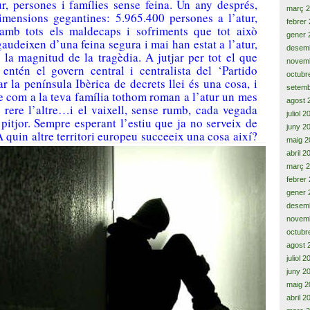
ur, persones i famílies sense feina. Un any després,
març 
imensions gegantines: 5.965.400 persones a l’atur,
febrer
 amb tots els maldecaps i sofriments que tot això
gener 
audeixen d’una feina segura i mai han estat a l’atur,
desem
la magnitud de la tragèdia. A jutjar per tot el que
novem
entén el govern central i centralista del ‘Partido
octubr
 la península Ibèrica de decrets llei és una cosa, i
setemb
ure com a la teva família tothom roman a l’atur un mes
agost 
y rere l’altre…i el vaixell, sense rumb, cada vegada
juliol 
pitjor. Sempre esperant l’estiu que ja no serveix de
juny 2
A quin altre territori europeu succeeix una cosa així?
maig 2
abril 2
març 
febrer
gener 
desem
novem
octubr
agost 
juliol 
juny 2
maig 2
abril 2