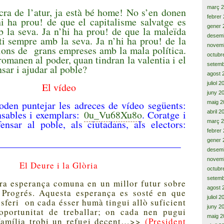
març 
acra de l’atur, ja està bé home! No s’en donen
febrer
i ha prou! de que el capitalisme salvatge es
gener 
 la seva. Ja n’hi ha prou! de que la maleïda
desem
ti sempre amb la seva. Ja n’hi ha prou! de la
novem
ions de grans empreses amb la mala política.
octubr
romanen al poder, quan tindran la valentia i el
setemb
sar i ajudar al poble?
agost 
juliol 
El vídeo
juny 2
oden puntejar les adreces de vídeo següents:
maig 2
sables i exemplars:
0u_Vu68Xu8o
. Coratge i
abril 2
ensar al poble, als ciutadans, als electors:
març 
febrer
gener 
——————————————————————————–
desem
novem
El Deure i la Glòria
octubr
setemb
ra esperança comuna en un millor futur sobre
agost 
l Progrés. Aquesta esperança es sosté en que
juliol 
isferi on cada ésser humà tingui allò suficient
juny 2
oportunitat de treballar; on cada nen pugui
maig 2
 família trobi un refugi decent…>>
(President