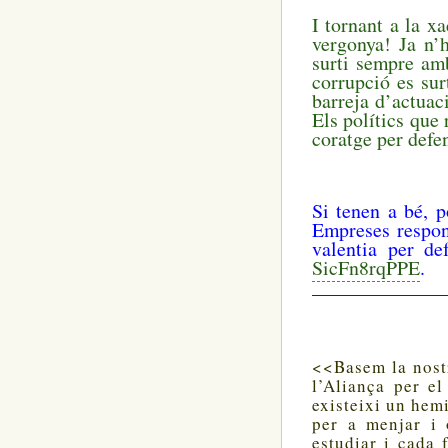
I tornant a la x
vergonya! Ja n’h
surti sempre amb
corrupció es sur
barreja d’actuac
Els polítics que 
coratge per defen
Si tenen a bé, p
Empreses respon
valentia per def
SicFn8rqPPE
.
—————————
<<Basem la nost
l’Aliança per e
existeixi un hem
per a menjar i 
estudiar i cada