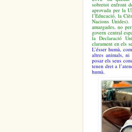
sobretot enfront d
aprovada per la U
l’Educació, la Ciè
Nacions Unides). 
amargades, no per
govern central esp
la Declaració Uni
clarament en els s
L’ésser humà, com 
altres animals, ni
posar els seus cone
tenen dret a l’aten
humà.