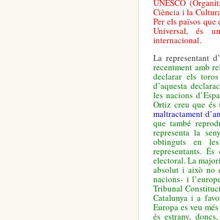
UNESCO (Organitz
Ciència i la Cultur
Per els països que
Universal, és u
internacional.
La representant d
recentment amb rel
declarar els toro
d’aquesta declaraci
les nacions d’Esp
Ortiz creu que és
maltractament d’a
que també reprodu
representa la sen
obtinguts en le
representants. És
electoral. La major
absolut i això no
nacions- i l’euro
Tribunal Constituc
Catalunya i a favo
Europa es veu més 
és estrany, doncs