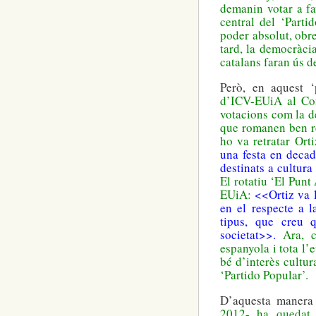
demanin votar a fa
central del ‘Parti
poder absolut, obr
tard, la democràci
catalans faran ús de
Però, en aquest ‘
d’ICV-EUiA al Cong
votacions com la de
que romanen ben ret
ho va retratar Ort
una festa en decadè
destinats a cultura
El rotatiu ‘El Punt
EUiA:
<<Ortiz va 
en el respecte a l
tipus, que creu 
societat>>.
Ara, 
espanyola i tota l’
bé d’interès cultur
‘Partido Popular’.
D’aquesta manera 
2012- ha quedat 