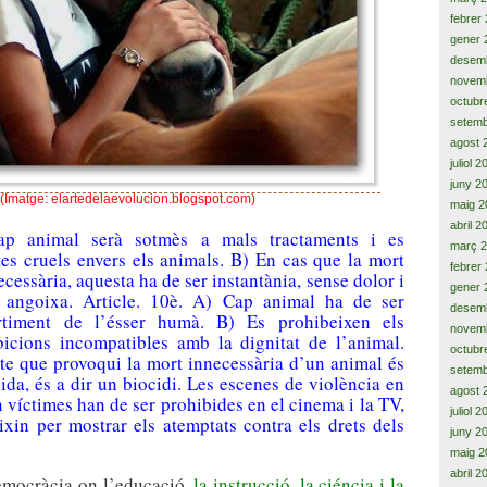
febrer
gener 
desem
novem
octubr
setemb
agost 
juliol 
juny 2
(Imatge: elartedelaevolucion.blogspot.com)
maig 2
abril 2
Cap animal serà sotmès a mals tractaments i es
març 
tes cruels envers els animals. B) En cas que la mort
febrer
ecessària, aquesta ha de ser instantània, sense dolor i
gener 
 angoixa. Article. 10è. A) Cap animal ha de ser
desem
ertiment de l’ésser humà. B) Es prohibeixen els
novem
bicions incompatibles amb la dignitat de l’animal.
octubr
cte que provoqui la mort innecessària d’un animal és
setemb
ida, és a dir un biocidi. Les escenes de violència en
agost 
 víctimes han de ser prohibides en el cinema i la TV,
juliol 
ixin per mostrar els atemptats contra els drets dels
juny 2
maig 2
abril 2
emocràcia on l’educació,
la instrucció, la ciéncia i la