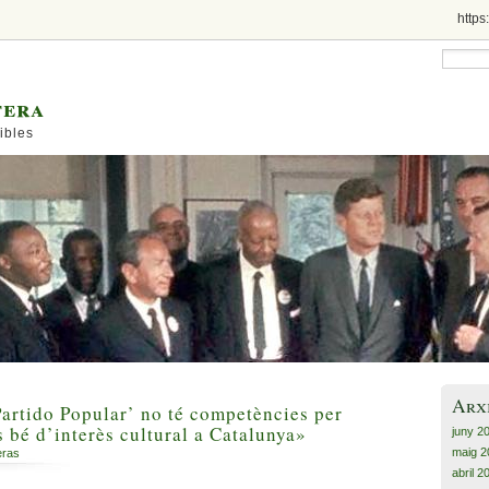
https
tera
ibles
Arx
Partido Popular’ no té competències per
s bé d’interès cultural a Catalunya»
juny 2
maig 2
eras
abril 2