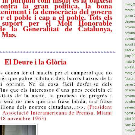
ontra la gran política, la bona
març 
nteniment i la democràcia del govern
febrer
r el poble i cap a el poble. Tots els
gener 
i suport per el Molt Honorable
desem
de la Generalitat de Catalunya,
novem
 Mas.
octubr
setemb
agost 
juliol 
*****************************************************************************************
juny 2
El Deure i la Glòria
maig 2
abril 2
s deuen fer el mateix per el camperol que no
març 
 més que pobre habitant dels barris baixos de la
febrer
ndi oprimit. No és cosa fàcil desfer-se dels
gener 
 fins que els interessos d’uns pocs cedeixin el
desem
sitats de la nació, la promesa de progrés i
novem
 serà res més que una frase buida, una frase
octubr
milions dels nostres ciutadans…>>.
(President
setemb
, Associació Interamericana de Premsa, Miami
agost 
 18 novembre 1963).
juliol 
juny 2
maig 2