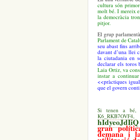
cultura són primor
molt bé. I mereix e
la democràcia tron
pitjor.
El grup parlament
Parlament de Cata
seu abast fins arri
davant d’una llei c
la ciutadania en s
declarar els toros
Laia Ortiz, va cons
instar a continua
<<pràctiques igual
que el govern conti
Si tenen a bé, 
K6_RKB7OVF4
,
hIdyeoJdIiQ
gran políti
demana i l
utilització d