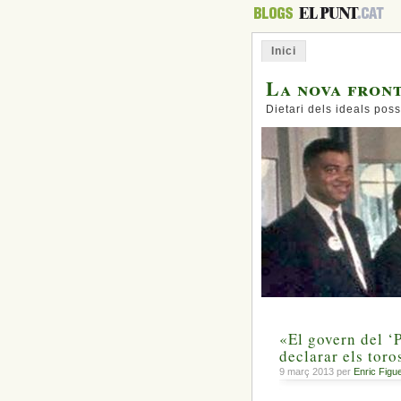
Inici
La nova fron
Dietari dels ideals poss
«El govern del ‘
declarar els toro
9 març 2013 per
Enric Figu