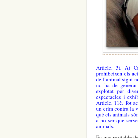
Article. 3t. A) 
prohibeixen els ac
de l’animal sigui n
no ha de generar
explotat per div
espectacles i exhi
Article. 11è. Tot a
un crim contra la v
què els animals són
a no ser que serve
animals.
En una veritable d