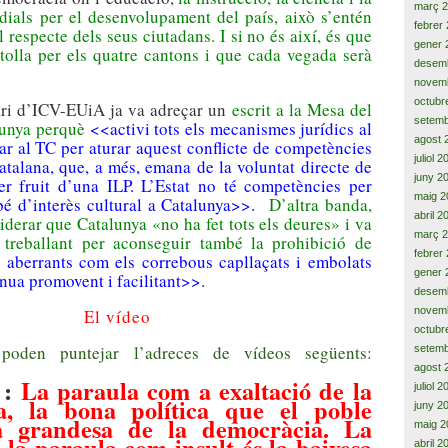
març 
dials per el desenvolupament del país, això s’entén
febrer
l respecte dels seus ciutadans. I si no és així, és que
gener 
tolla per els quatre cantons i que cada vegada serà
desem
novem
octubr
àri d’ICV-EUiA ja va adreçar un
escrit a la Mesa del
setemb
lunya perquè
<<activi tots els mecanismes jurídics al
agost 
bar al TC per aturar aquest conflicte de competències
juliol 
atalana, que, a més, emana de la voluntat directe de
juny 2
er fruit d’una ILP. L’Estat no té competències per
maig 2
 bé d’interès cultural a Catalunya>>.
D’altra banda,
abril 2
iderar que Catalunya «no ha fet tots els deures» i va
març 
r treballant per aconseguir també la prohibició de
febrer
 aberrants com els correbous capllaçats i embolats
gener 
nua promovent i facilitant>>.
desem
novem
El vídeo
octubr
poden puntejar l’adreces de vídeos següents:
setemb
agost 
:
La paraula com a exaltació de la
juliol 
ca, la bona política que el poble
juny 2
a grandesa de la democràcia. La
maig 2
e la paraula com insult és la baixesa
abril 2