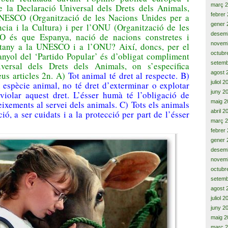
març 
e la Declaració Universal dels Drets dels Animals,
febrer
NESCO (Organització de les Nacions Unides per a
gener 
ncia i la Cultura) i per l’ONU (Organització de les
desem
O és que Espanya, nació de nacions constretes i
novem
tany a la UNESCO i a l’ONU? Així, doncs, per el
octubr
anyol del ‘Partido Popular’ és d’obligat compliment
setemb
versal dels Drets dels Animals, on s’especifica
agost 
eus articles 2n. A)
Tot animal té dret al respecte. B)
juliol 
espècie animal, no té dret d’exterminar o explotar
juny 2
 violar aquest dret. L’ésser humà té l’obligació de
maig 2
ixements al servei dels animals. C) Tots els animals
abril 2
ció, a ser cuidats i a la protecció per part de l’ésser
març 
febrer
gener 
desem
novem
octubr
setemb
agost 
juliol 
juny 2
maig 2
març 