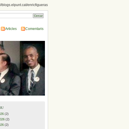
://blogs.elpunt.cat/enricfigueras
Articles
Comentaris
iu
026
(2)
026
(2)
026
(2)