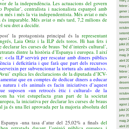
març 
vor de la independència. Les actuacions del govern
febrer
do Popular’, centralista i nacionalista espanyol amb
gener 
en més i més la via independentista. Més aviat o més
desem
a és imparable. Més aviat o més tard, 7,2 milions de
novem
l seu dret a decidir.
octubr
setemb
post’ la protagonista
principal és la
representant
agost 
rés, Laia Ortiz i la ILP dels toros. Hi han fets i
juliol 
 declarar les curses de braus ‘bé d’interès cultural’,
juny 2
ratats dintre la història d’Espanya i europea. I així
maig 2
iz:
<<la ILP servirà per rescatar amb diners públics
abril 2
ncia i deficitària i que farà que part dels recursos
març 
 serveixin per subvencionar la tortura als animals>>.
febrer
 Avui’ explica les declaracions de la diputada d’ICV-
gener 
lamentar que en comptes de dedicar diners a educar
desem
a natura i els animals es facin iniciatives d’aquest
novem
que suposen «un retrocés ètic i cultural» de la
octubr
com ha vist estupefacta gran part de la societat
setemb
europea, la iniciativa per declarar les curses de braus
agost 
al ja és una llei aprovada per la majoria absoluta del
juliol 
juny 2
maig 2
Espanya -una tasa d’atur del 25,02% a finals
del
abril 2
ben retratada davant l’opinió pública europea i