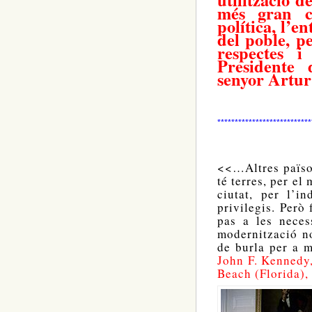
més gran c
política, l’e
del poble, pe
respectes 
Presidente 
senyor Artur
***************************
<<…Altres païso
té terres, per el
ciutat, per l’i
privilegis. Però
pas a les neces
modernització no
de burla per a 
John F. Kennedy
Beach (Florida),