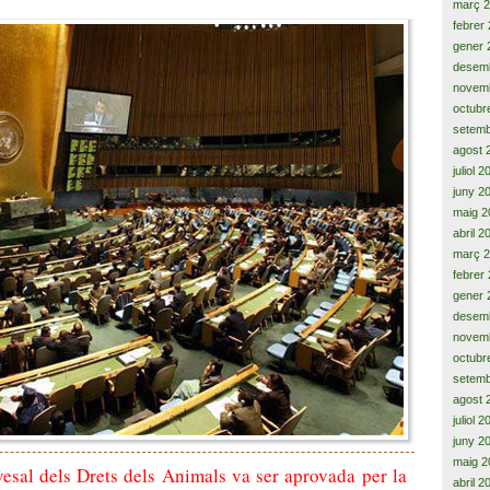
març 
febrer
gener 
desem
novem
octubr
setemb
agost 
juliol 
juny 2
maig 2
abril 2
març 
febrer
gener 
desem
novem
octubr
setemb
agost 
juliol 
juny 2
maig 2
esal dels Drets dels Animals va ser aprovada per la
abril 2