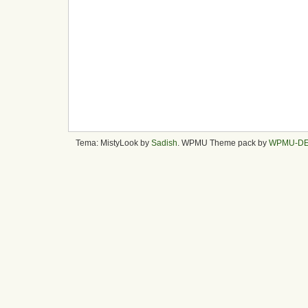
Tema: MistyLook by
Sadish
. WPMU Theme pack by
WPMU-D