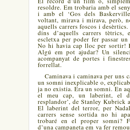
El record d’un film o, simplem
resoldre. Em trobaria amb el se
i amb el ‘Gos dels Baskervill
voltant, mirava i mirava, però, 
aquells carrers foscos i desèrtics
dins d’aquells carrers tètrics,
escletxa per poder fer passar un 
No hi havia cap lloc per sortir! 
Algú em pot ajudar? Un silenci
acompanyat de portes i finestre
forrellat.
Caminava i caminava per uns car
un somni inexplicable o, explicabl
ja no existia. Era un somni. En a
el meu cap, un laberint, el de
resplandor’, de Stanley Kubrick
El laberint del terror, per Nad
carrers sense sortida no hi apa
trobaré en el proper somni? Fi
d’una campaneta em va fer remoure