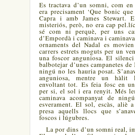
Es tractava d’un somni, com en 
era precisament ‘Que bonic que 
Capra i amb James Stewart. Es
misteriós, però, no era cap pel.l
sé com ni perquè, per uns ca
d’Empordà i caminava i caminava
ornaments del Nadal es movien 
carrers estrets moguts per un ven
una foscor anguniosa. El silenci
balbotejar d’unes campanetes de
ningú no les hauria posat. S’ana
anguniosa, mentre un hàlit 
envoltant tot.
Es feia fosc en un
per si, el sol i era renyit. Més 
caminava acompanyat de ningú
esverament. El sol, escàs, aliè 
presa aquells llocs que s’anav
foscos i lúgubres.
La por dins d’un somni real, im