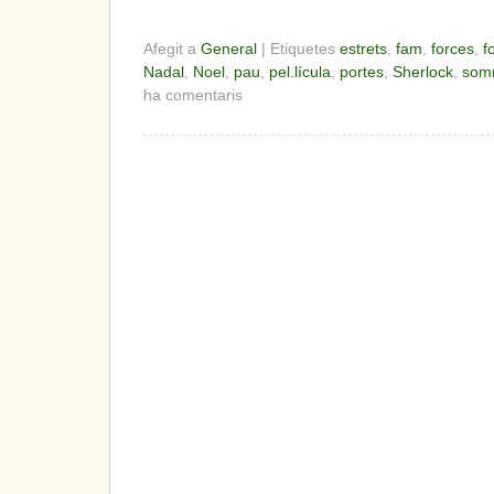
Afegit a
General
| Etiquetes
estrets
,
fam
,
forces
,
f
Nadal
,
Noel
,
pau
,
pel.lícula
,
portes
,
Sherlock
,
som
ha comentaris