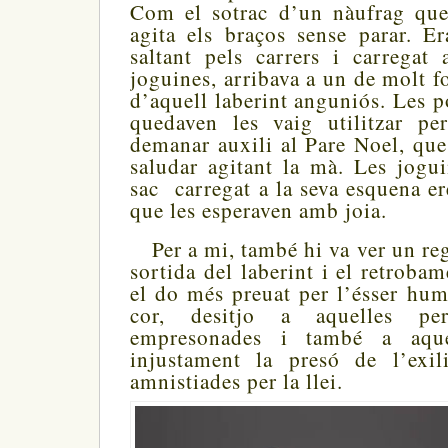
Com el sotrac d’un nàufrag que 
agita els braços sense parar. E
saltant pels carrers i carrega
joguines, arribava a un de molt fos
d’aquell laberint anguniós. Les 
quedaven les vaig utilitzar pe
demanar auxili al Pare Noel, que
saludar agitant la mà. Les jogu
sac carregat a la seva esquena er
que les esperaven amb joia.
Per a mi, també hi va ver un re
sortida del laberint i el retrobam
el do més preuat per l’ésser hum
cor, desitjo a aquelles per
empresonades i també a aque
injustament la presó de l’exil
amnistiades per la llei.