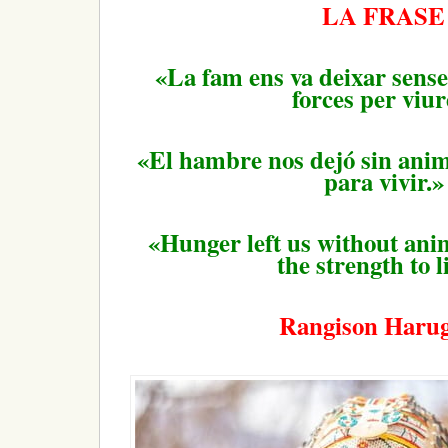
LA FRASE
«La fam ens va deixar sense
forces per viur
«El hambre nos dejó sin anim
para vivir.»
«Hunger left us without ani
the strength to l
Rangison Haru