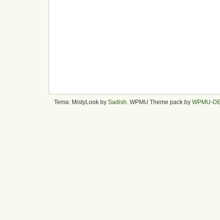
Tema: MistyLook by
Sadish
. WPMU Theme pack by
WPMU-D