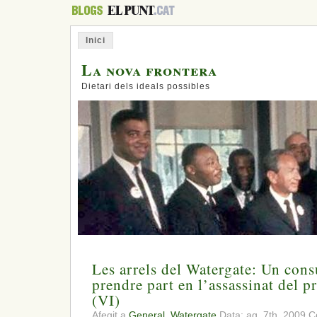
Inici
La nova frontera
Dietari dels ideals possibles
Les arrels del Watergate: Un cons
prendre part en l’assassinat del 
(VI)
Afegit a
General
,
Watergate
Data: ag. 7th, 2009
C