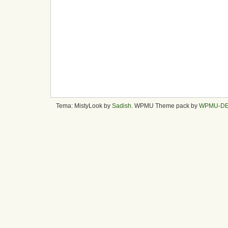
Tema: MistyLook by
Sadish
. WPMU Theme pack by
WPMU-D