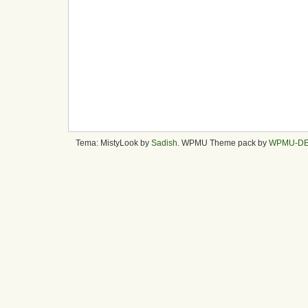
Tema: MistyLook by
Sadish
. WPMU Theme pack by
WPMU-D