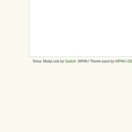
Tema: MistyLook by
Sadish
. WPMU Theme pack by
WPMU-D