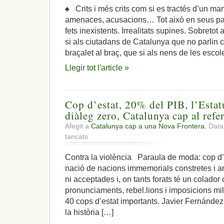
♠ Crits i més crits com si es tractés d’un man
amenaces, acusacions… Tot això en seus parl
fets inexistents. Irrealitats supines. Sobreto
si als ciutadans de Catalunya que no parlin c
braçalet al braç, que si als nens de les escol
Llegir tot l'article »
Cop d’estat, 20% del PIB, l’Estatu
diàleg zero, Catalunya cap al ref
Afegit a
Catalunya cap a una Nova Frontera.
Data:
a
tancats
Cop
d’estat,
Contra la violència Paraula de moda: cop d’
20%
nació de nacions immemorials constretes i
del
PIB,
ni acceptades i, on tants forats té un colador
l’Estatut
pronunciaments, rebel.lions i imposicions mi
votat
40 cops d’estat importants. Javier Fernández
trossejat,
la història […]
diàleg
zero,