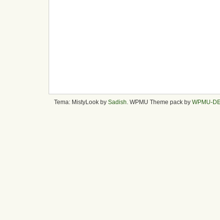
Tema: MistyLook by
Sadish
. WPMU Theme pack by
WPMU-D