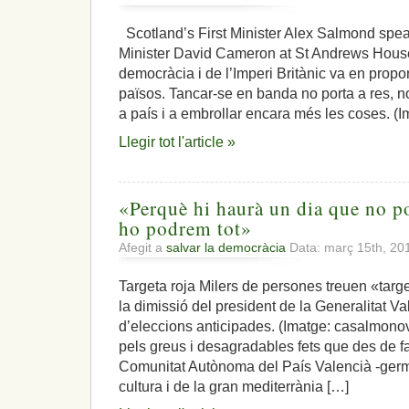
La
consulta
Scotland’s First Minister Alex Salmond speak
catalana
Minister David Cameron at St Andrews House
no
és
democràcia i de l’Imperi Britànic va en propo
«especulativa»,
països. Tancar-se en banda no porta a res, 
és
a país i a embrollar encara més les coses. (I
la
voluntat
Llegir tot l'article »
majoritària
de
tot
un
«Perquè hi haurà un dia que no p
poble
ho podrem tot»
Afegit a
salvar la democràcia
Data: març 15th, 2
Targeta roja Milers de persones treuen «targ
la dimissió del president de la Generalitat Va
d’eleccions anticipades. (Imatge: casalmono
pels greus i desagradables fets que des de f
Comunitat Autònoma del País Valencià -germa
cultura i de la gran mediterrània […]