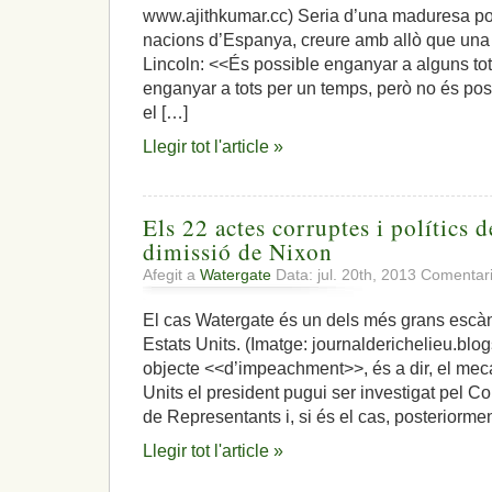
www.ajithkumar.cc) Seria d’una maduresa pol
nacions d’Espanya, creure amb allò que una
Lincoln: <<És possible enganyar a alguns tot
enganyar a tots per un temps, però no és pos
el […]
Llegir tot l'article »
Els 22 actes corruptes i polítics d
dimissió de Nixon
Afegit a
Watergate
Data: jul. 20th, 2013
Comentari
El cas Watergate és un dels més grans escànd
Estats Units. (Imatge: journalderichelieu.blo
objecte <<d’impeachment>>, és a dir, el meca
Units el president pugui ser investigat pel C
de Representants i, si és el cas, posteriorme
Llegir tot l'article »