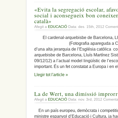
«Evita la segregació escolar, afav
social i aconsegueix bon coneixem
català»
Afegit a
EDUCACIÓ
Data: des. 15th, 2012
Comenta
El cardenal-arquebisbe de Barcelona, Ll
(Fotografia apareguda a Clerical
d’una alta jerarquia de l’Església catòlica c
arquebisbe de Barcelona, Lluís Martínez Sist
09/12/12) a l’actual model lingüístic de l’esc
important. És un fet constatat a Europa i en e
Llegir tot l'article »
La de Wert, una dimissió improrr
Afegit a
EDUCACIÓ
Data: nov. 3rd, 2012
Comentar
En un país europeu, demòcrata i competitiu
ministre espanyol d’Educació i Cultura, ja ha