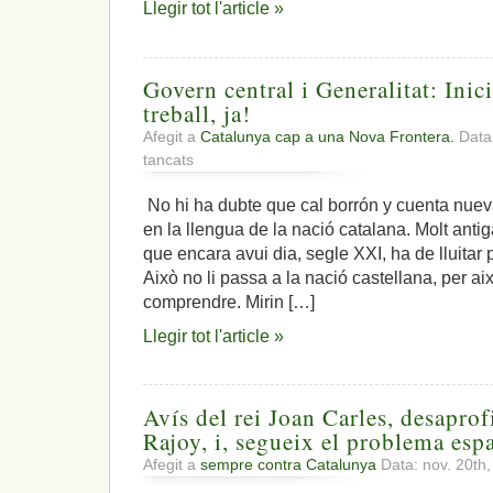
Llegir tot l'article »
per
Catalunya,
mentre
un
Govern central i Generalitat: Ini
48%
dels
treball, ja!
ciutadans
Afegit a
Catalunya cap a una Nova Frontera.
Data:
‘si’
a
tancats
volen
Govern
un
central
estat
No hi ha dubte que cal borrón y cuenta nueva.
i
independent
en la llengua de la nació catalana. Molt anti
Generalitat:
front
Inici
que encara avui dia, segle XXI, ha de lluitar 
al
d’una
43,7%
Això no li passa a la nació castellana, per a
comissió
del
comprendre. Mirin […]
de
‘no’
treball,
,i,
Llegir tot l'article »
ja!
el
retrocés
econòmic
s’enquista
Avís del rei Joan Carles, desaprof
Rajoy, i, segueix el problema es
Afegit a
sempre contra Catalunya
Data: nov. 20th