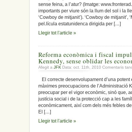
sense feina, a l’atur? (Imatge: www.fronte
importants per viure són la llum del sol i la ll
‘Cowboy de mitjanit’). ‘Cowboy de mitjanit’,
pel.lícula estatunidenca dirigida per […]
Llegir tot l'article »
Reforma econòmica i fiscal impul
Kennedy, sense oblidar les econo
Afegit a
JFK
Data: oct. 11th, 2010
Comentaris tan
El correcte desenvolupament d’una potent 
màximes preocupacions de l’Administració 
preocupar per el vigor econòmic, sinó que, 
justícia social i de la protecció cap a les fam
econòmicament, així com dels més febles de 
El […]
Llegir tot l'article »