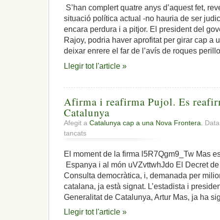
S’han complert quatre anys d’aquest fet, re
situació política actual -no hauria de ser jud
encara perdura i a pitjor. El president del g
Rajoy, podria haver aprofitat per girar cap a 
deixar enrere el far de l’avís de roques perill
Llegir tot l'article »
Afirma i reafirma Pujol. Es reafir
Catalunya
Afegit a
Catalunya cap a una Nova Frontera.
Data:
a
tancats
Afirma
i
El moment de la firma l5R7Qgm9_Tw Mas es 
reafirma
Espanya i al món uVZvttwhJdo El Decret de 
Pujol.
Es
Consulta democràtica, i, demanada per milio
reafirma
catalana, ja està signat. L’estadista i presid
la
Generalitat de Catalunya, Artur Mas, ja ha si
voluntat
de
Llegir tot l'article »
Catalunya