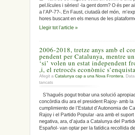
pel.lícules i sèries! -la gent dorm? O és per 
a l’AP-7?-. En Faust, ciutadà del món, m’exp
hores buscant en els menus de les plataforme
Llegir tot l'article »
2006-2018, tretze anys amb el con
pendent per Catalunya, mentre un
‘si’ volen un estat independent fr
,i, el retrocés econòmic s’enquist
Afegit a
Catalunya cap a una Nova Frontera.
Data
a
tancats
2006-
2018,
S’hagués pogut trobar una solució apropiad
tretze
concòrdia diu ara el president Rajoy- amb la
anys
amb
cumplimiento de l’Estatut d’Autonomia de Cat
el
Rajoy i el Partido Popular -ara amb el suport
conflicte
negativa, ara, d’ajuda a Catalunya del Partid
i
Español- van optar per la fatídica recollida d
solució
pendent