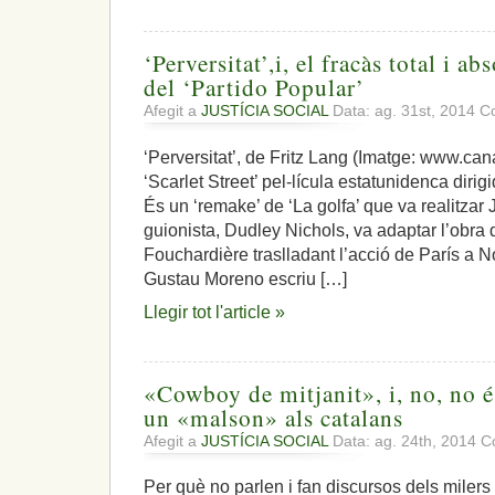
‘Perversitat’,i, el fracàs total i 
del ‘Partido Popular’
Afegit a
JUSTÍCIA SOCIAL
Data: ag. 31st, 2014
Co
‘Perversitat’, de Fritz Lang (Imatge: www.can
‘Scarlet Street’ pel-lícula estatunidenca dirig
És un ‘remake’ de ‘La golfa’ que va realitzar
guionista, Dudley Nichols, va adaptar l’obra
Fouchardière traslladant l’acció de París a No
Gustau Moreno escriu […]
Llegir tot l'article »
«Cowboy de mitjanit», i, no, no 
un «malson» als catalans
Afegit a
JUSTÍCIA SOCIAL
Data: ag. 24th, 2014
C
Per què no parlen i fan discursos dels milers 