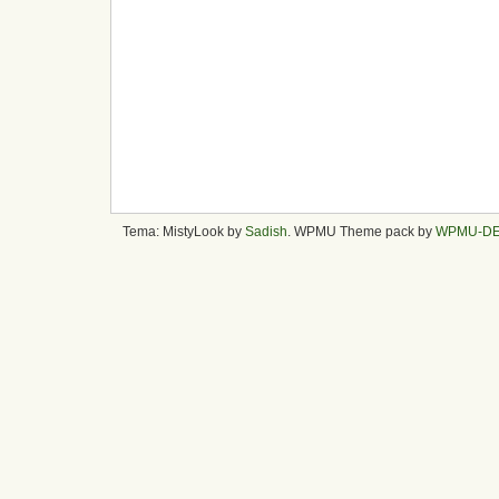
Tema: MistyLook by
Sadish
. WPMU Theme pack by
WPMU-D