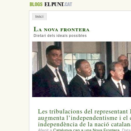
Inici
La nova frontera
Dietari dels ideals possibles
Les tribulacions del representant 
augmenta l’independentisme i el 
independència de la nació catalan
Afegit a
Catalunya cap a una Nova Frontera.
Data