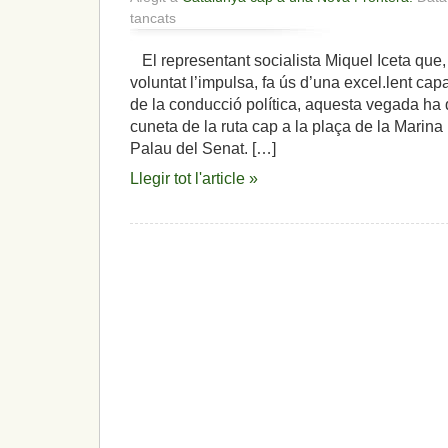
a
tancats
Les
tribulacions
El representant socialista Miquel Iceta que, 
del
voluntat l’impulsa, fa ús d’una excel.lent cap
representant
Iceta,
de la conducció política, aquesta vegada ha 
mentre
cuneta de la ruta cap a la plaça de la Marina
augmenta
Palau del Senat. […]
l’independentisme
i
Llegir tot l'article »
el
clam
per
la
independència
de
la
nació
catalana