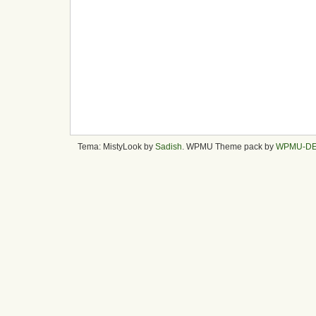
Tema: MistyLook by
Sadish
. WPMU Theme pack by
WPMU-D