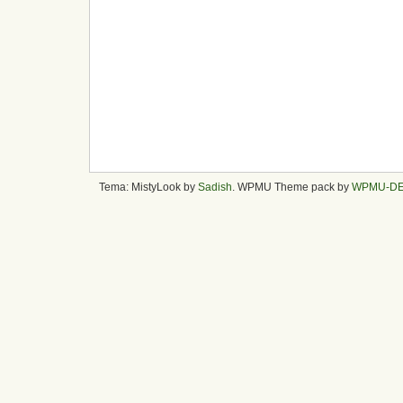
Tema: MistyLook by
Sadish
. WPMU Theme pack by
WPMU-D