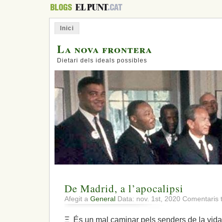
Inici
La nova frontera
Dietari dels ideals possibles
De Madrid, a l’apocalipsi
Afegit a
General
Data: nov. 1st, 2020
Comentaris 
Ξ És un mal caminar pels senders de la vida u