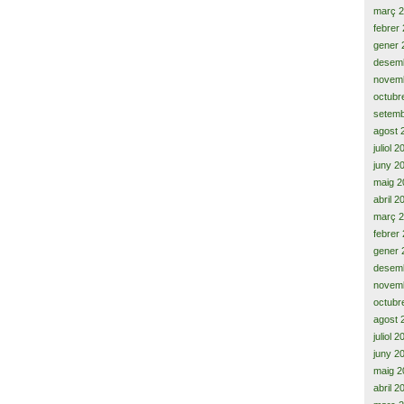
març 
febrer
gener 
desem
novem
octubr
setemb
agost 
juliol 
juny 2
maig 2
abril 2
març 
febrer
gener 
desem
novem
octubr
agost 
juliol 
juny 2
maig 2
abril 2