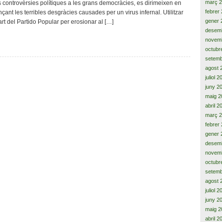
març 
Les controvèrsies polítiques a les grans democràcies, es dirimeixen en
l’apocalipsi
febrer
çant les terribles desgràcies causades per un virus infernal. Utilitzar
gener 
t del Partido Popular per erosionar al […]
desem
novem
octubr
setemb
agost 
juliol 
juny 2
maig 2
abril 2
març 
febrer
gener 
desem
novem
octubr
setemb
agost 
juliol 
juny 2
maig 2
abril 2