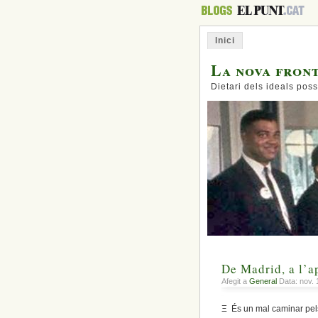
Inici
La nova fron
Dietari dels ideals poss
De Madrid, a l’a
Afegit a
General
Data: nov. 
Ξ És un mal caminar pels