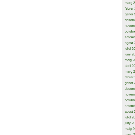
març 
febrer
gener 
desem
novem
octubr
setemb
agost 
juliol 
juny 2
maig 2
abril 2
març 
febrer
gener 
desem
novem
octubr
setemb
agost 
juliol 
juny 2
maig 2
març 