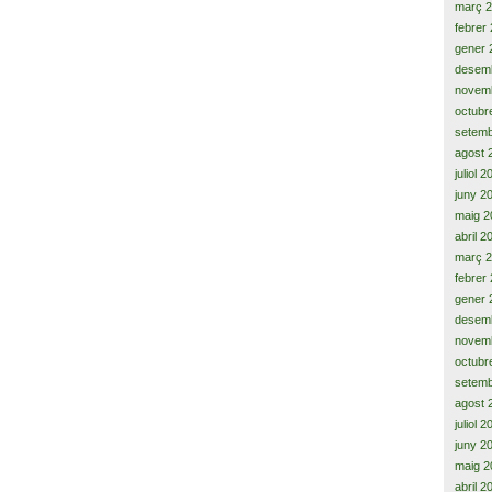
març 
febrer
gener 
desem
novem
octubr
setemb
agost 
juliol 
juny 2
maig 2
abril 2
març 
febrer
gener 
desem
novem
octubr
setemb
agost 
juliol 
juny 2
maig 2
abril 2