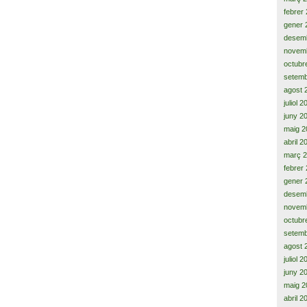
febrer
gener 
desem
novem
octubr
setemb
agost 
juliol 
juny 2
maig 2
abril 2
març 
febrer
gener 
desem
novem
octubr
setemb
agost 
juliol 
juny 2
maig 2
abril 2