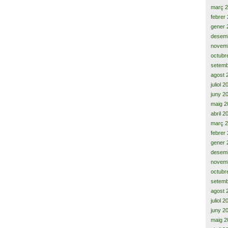
març 
febrer
gener 
desem
novem
octubr
setemb
agost 
juliol 
juny 2
maig 2
abril 2
març 
febrer
gener 
desem
novem
octubr
setemb
agost 
juliol 
juny 2
maig 2