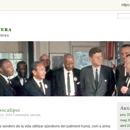
https
tera
ibles
Arx
pocalipsi
juny 2
a
1st, 2020
Comentaris tancats
De
maig 2
Madrid,
abril 2
 senders de la vida utilitzar qüestions del patiment humà, com a arma
a