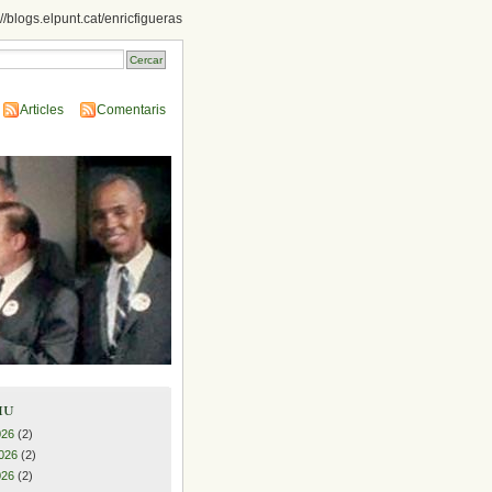
://blogs.elpunt.cat/enricfigueras
Articles
Comentaris
iu
026
(2)
026
(2)
026
(2)