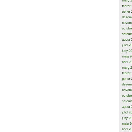
març 
febrer
gener 
desem
novem
octubr
setemb
agost 
juliol 
juny 2
maig 2
abril 2
març 
febrer
gener 
desem
novem
octubr
setemb
agost 
juliol 
juny 2
maig 2
abril 2