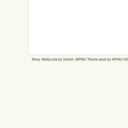
Tema: MistyLook by
Sadish
. WPMU Theme pack by
WPMU-D