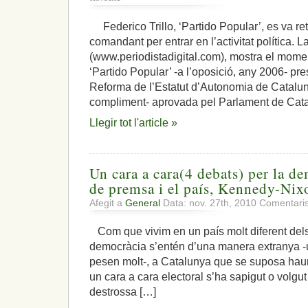
El
foment
Federico Trillo, ‘Partido Popular’, es va ret
de
comandant per entrar en l’activitat política. La
l’independentisme
per
(www.periodistadigital.com), mostra el mome
part
‘Partido Popular’ -a l’oposició, any 2006- pre
del
Reforma de l’Estatut d’Autonomia de Catalun
‘Partido
compliment- aprovada pel Parlament de Catalu
Popular’,
un
Llegir tot l'article »
disbarat
de
dimensions
colossals
Un cara a cara(4 debats) per la dem
de premsa i el país, Kennedy-Nix
Afegit a
General
Data: nov. 27th, 2010
Comentaris
Com que vivim en un país molt diferent dels E
democràcia s’entén d’una manera extranya -un
pesen molt-, a Catalunya que se suposa hau
un cara a cara electoral s’ha sapigut o volgut
destrossa […]